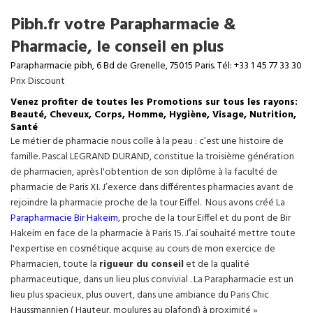
Pibh.fr votre Parapharmacie &
Pharmacie, le conseil en plus
Parapharmacie pibh, 6 Bd de Grenelle, 75015 Paris. Tél: +33 1 45 77 33 30
Prix Discount
Venez profiter de toutes les Promotions sur tous les rayons:
Beauté, Cheveux, Corps, Homme, Hygiène, Visage, Nutrition,
Santé
Le métier de pharmacie nous colle à la peau : c’est une histoire de
famille. Pascal LEGRAND DURAND, constitue la troisième génération
de pharmacien, après l'obtention de son diplôme à la faculté de
pharmacie de Paris XI. J’exerce dans différentes pharmacies avant de
rejoindre la pharmacie proche de la tour Eiffel. Nous avons créé La
Parapharmacie Bir Hakeim
, proche de la tour
Eiffel
et du pont de Bir
Hakeim en face de la pharmacie à Paris 15. J’ai souhaité mettre toute
l'expertise en cosmétique acquise au cours de mon exercice de
Pharmacien, toute la
rigueur du conseil
et de la qualité
pharmaceutique, dans un lieu plus convivial . La Parapharmacie est un
lieu plus spacieux, plus ouvert, dans une ambiance du Paris Chic
Haussmannien ( Hauteur, moulures au plafond) à proximité »