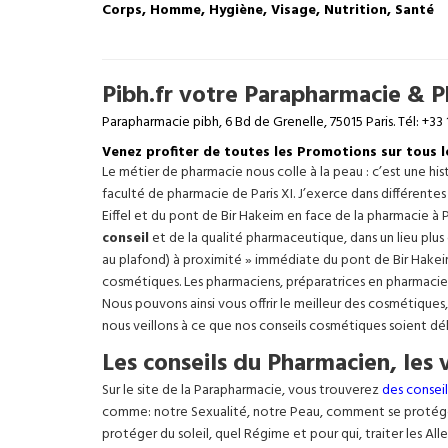
Corps, Homme, Hygiène, Visage, Nutrition, Santé
Pibh.fr votre Parapharmacie & Ph
Parapharmacie pibh, 6 Bd de Grenelle, 75015 Paris. Tél: +33 
Venez profiter de toutes les Promotions sur tous 
Le métier de pharmacie nous colle à la peau : c’est une h
faculté de pharmacie de Paris XI. J’exerce dans différente
Eiffel
et du pont de Bir Hakeim en face de la pharmacie à P
conseil
et de la qualité pharmaceutique, dans un lieu plus
au plafond) à proximité » immédiate du pont de Bir Hakeim e
cosmétiques. Les pharmaciens, préparatrices en pharmacie
Nous pouvons ainsi vous offrir le meilleur des cosmétiques
nous veillons à ce que nos conseils cosmétiques soient dé
Les conseils du Pharmacien, les 
Sur le site de la Parapharmacie, vous trouverez
des conseil
comme: notre Sexualité, notre Peau, comment se protég
protéger du soleil, quel Régime et pour qui, traiter les Al