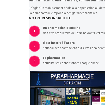
Un pharmacien d’officine exerce, comme son nom l’
Il s’agit d’un établissement dédié à la dispensation au dé
La parapharmacie répond à des garanties sanitaires.
NOTRE RESPONSABILITE
Un pharmacien d’officine
1
doit être propriétaire de l’officine dont il est titu
Il est inscrit à l’Ordre
2
national des pharmaciens qui surveille sa déon
Le pharmacien
3
actualise ses connaissances chaque année.