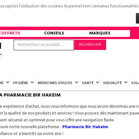
s acceptez l’utilisation des cookies. Ils permettent certaines fonctionnali
COFFRETS
CONSEILS
MARQUES
RECHERCHER
ME
HYGIÈNE
MEDECINES DOUCES
SANTÉ
SEXUALITÉ
SOL
A PHARMACIE BIR HAKEIM
re expérience d'achat, nous vous informons que nous avons désormais une n
 la qualité de nos produits et services ! Vous pouvez dès maintenant pass
ment sécurisé et optimisé pour vous offrir une navigation fluide.
ouvrir notre nouvelle plateforme :
Pharmacie Bir Hakeim
.
iance et à bientôt sur notre site !