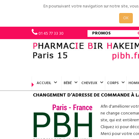
En poursuivant votre navigation sur notre site, vou
OK
PROMOS
01 45 77 33 30
ACCUEIL
BÉBÉ
CHEVEUX
CORPS
HOM
CHANGEMENT D’ADRESSE DE COMMANDE À L
Afin d'améliorer vot
ne change concernant
site, qui est entière
Cliquez ici pour déc
Merci pour votre conf