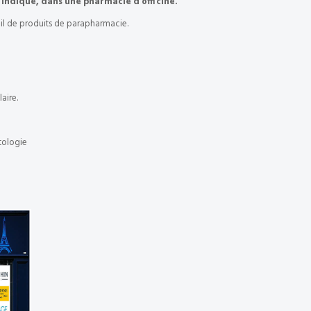
indique, dans une pharmacie d’officine.
tail de produits de parapharmacie.
laire.
tologie