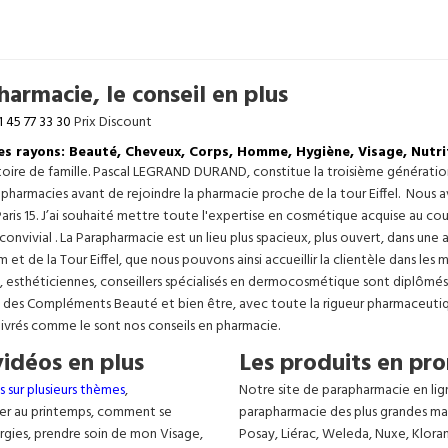
armacie, le conseil en plus
1 45 77 33 30
Prix Discount
les rayons: Beauté, Cheveux, Corps, Homme, Hygiène, Visage, Nutri
istoire de famille. Pascal LEGRAND DURAND, constitue la troisième générati
s pharmacies avant de rejoindre la pharmacie proche de la tour Eiffel. Nous 
aris 15. J’ai souhaité mettre toute l'expertise en cosmétique acquise au c
 convivial . La Parapharmacie est un lieu plus spacieux, plus ouvert, dans un
t de la Tour Eiffel, que nous pouvons ainsi accueillir la clientèle dans les 
, esthéticiennes, conseillers spécialisés en dermocosmétique sont diplômés
, des Compléments Beauté et bien être, avec toute la rigueur pharmaceutique
livrés comme le sont nos conseils en pharmacie.
vidéos en plus
Les produits en pro
s sur plusieurs thèmes
,
Notre site de parapharmacie en lig
er au printemps, comment se
parapharmacie des plus grandes ma
lergies, prendre soin de mon Visage,
Posay, Liérac, Weleda, Nuxe, Klora