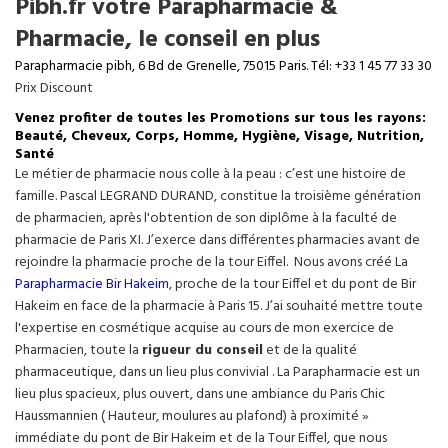
Pibh.fr votre Parapharmacie &
Pharmacie, le conseil en plus
Parapharmacie pibh, 6 Bd de Grenelle, 75015 Paris. Tél: +33 1 45 77 33 30
Prix Discount
Venez profiter de toutes les Promotions sur tous les rayons:
Beauté, Cheveux, Corps, Homme, Hygiène, Visage, Nutrition,
Santé
Le métier de pharmacie nous colle à la peau : c’est une histoire de
famille. Pascal LEGRAND DURAND, constitue la troisième génération
de pharmacien, après l'obtention de son diplôme à la faculté de
pharmacie de Paris XI. J’exerce dans différentes pharmacies avant de
rejoindre la pharmacie proche de la tour Eiffel. Nous avons créé La
Parapharmacie Bir Hakeim
, proche de la tour
Eiffel
et du pont de Bir
Hakeim en face de la pharmacie à Paris 15. J’ai souhaité mettre toute
l'expertise en cosmétique acquise au cours de mon exercice de
Pharmacien, toute la
rigueur du conseil
et de la qualité
pharmaceutique, dans un lieu plus convivial . La Parapharmacie est un
lieu plus spacieux, plus ouvert, dans une ambiance du Paris Chic
Haussmannien ( Hauteur, moulures au plafond) à proximité »
immédiate du pont de Bir Hakeim et de la Tour Eiffel, que nous