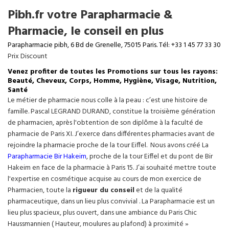
Pibh.fr votre Parapharmacie &
Pharmacie, le conseil en plus
Parapharmacie pibh, 6 Bd de Grenelle, 75015 Paris. Tél: +33 1 45 77 33 30
Prix Discount
Venez profiter de toutes les Promotions sur tous les rayons:
Beauté, Cheveux, Corps, Homme, Hygiène, Visage, Nutrition,
Santé
Le métier de pharmacie nous colle à la peau : c’est une histoire de
famille. Pascal LEGRAND DURAND, constitue la troisième génération
de pharmacien, après l'obtention de son diplôme à la faculté de
pharmacie de Paris XI. J’exerce dans différentes pharmacies avant de
rejoindre la pharmacie proche de la tour Eiffel. Nous avons créé La
Parapharmacie Bir Hakeim
, proche de la tour
Eiffel
et du pont de Bir
Hakeim en face de la pharmacie à Paris 15. J’ai souhaité mettre toute
l'expertise en cosmétique acquise au cours de mon exercice de
Pharmacien, toute la
rigueur du conseil
et de la qualité
pharmaceutique, dans un lieu plus convivial . La Parapharmacie est un
lieu plus spacieux, plus ouvert, dans une ambiance du Paris Chic
Haussmannien ( Hauteur, moulures au plafond) à proximité »