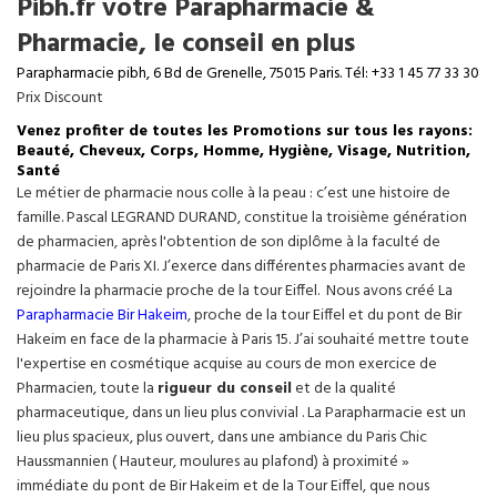
Pibh.fr votre Parapharmacie &
Pharmacie, le conseil en plus
Parapharmacie pibh, 6 Bd de Grenelle, 75015 Paris. Tél: +33 1 45 77 33 30
Prix Discount
Venez profiter de toutes les Promotions sur tous les rayons:
Beauté, Cheveux, Corps, Homme, Hygiène, Visage, Nutrition,
Santé
Le métier de pharmacie nous colle à la peau : c’est une histoire de
famille. Pascal LEGRAND DURAND, constitue la troisième génération
de pharmacien, après l'obtention de son diplôme à la faculté de
pharmacie de Paris XI. J’exerce dans différentes pharmacies avant de
rejoindre la pharmacie proche de la tour Eiffel. Nous avons créé La
Parapharmacie Bir Hakeim
, proche de la tour
Eiffel
et du pont de Bir
Hakeim en face de la pharmacie à Paris 15. J’ai souhaité mettre toute
l'expertise en cosmétique acquise au cours de mon exercice de
Pharmacien, toute la
rigueur du conseil
et de la qualité
pharmaceutique, dans un lieu plus convivial . La Parapharmacie est un
lieu plus spacieux, plus ouvert, dans une ambiance du Paris Chic
Haussmannien ( Hauteur, moulures au plafond) à proximité »
immédiate du pont de Bir Hakeim et de la Tour Eiffel, que nous