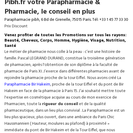
Pibh.fr votre Parapharmacie &
Pharmacie, le conseil en plus
Parapharmacie pibh, 6 Bd de Grenelle, 75015 Paris. Tél: +33 1 45 77 33 30
Prix Discount
Venez profiter de toutes les Promotions sur tous les rayons:
Beauté, Cheveux, Corps, Homme, Hygiène, Visage, Nutrition,
Santé
Le métier de pharmacie nous colle à la peau : c’est une histoire de
famille. Pascal LEGRAND DURAND, constitue la troisième génération
de pharmacien, après l'obtention de son diplôme à la faculté de
pharmacie de Paris XI. J’exerce dans différentes pharmacies avant de
rejoindre la pharmacie proche de la tour Eiffel. Nous avons créé La
Parapharmacie Bir Hakeim
, proche de la tour
Eiffel
et du pont de Bir
Hakeim en face de la pharmacie à Paris 15. J’ai souhaité mettre toute
l'expertise en cosmétique acquise au cours de mon exercice de
Pharmacien, toute la
rigueur du conseil
et de la qualité
pharmaceutique, dans un lieu plus convivial . La Parapharmacie est un
lieu plus spacieux, plus ouvert, dans une ambiance du Paris Chic
Haussmannien ( Hauteur, moulures au plafond) à proximité »
immédiate du pont de Bir Hakeim et de la Tour Eiffel, que nous