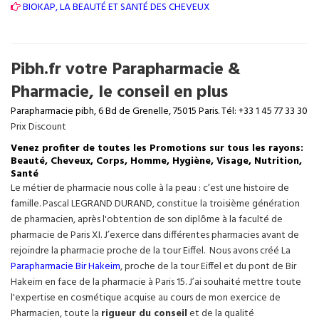
BIOKAP, LA BEAUTÉ ET SANTÉ DES CHEVEUX
Pibh.fr votre Parapharmacie &
Pharmacie, le conseil en plus
Parapharmacie pibh, 6 Bd de Grenelle, 75015 Paris. Tél: +33 1 45 77 33 30
Prix Discount
Venez profiter de toutes les Promotions sur tous les rayons:
Beauté, Cheveux, Corps, Homme, Hygiène, Visage, Nutrition,
Santé
Le métier de pharmacie nous colle à la peau : c’est une histoire de
famille. Pascal LEGRAND DURAND, constitue la troisième génération
de pharmacien, après l'obtention de son diplôme à la faculté de
pharmacie de Paris XI. J’exerce dans différentes pharmacies avant de
rejoindre la pharmacie proche de la tour Eiffel. Nous avons créé La
Parapharmacie Bir Hakeim
, proche de la tour
Eiffel
et du pont de Bir
Hakeim en face de la pharmacie à Paris 15. J’ai souhaité mettre toute
l'expertise en cosmétique acquise au cours de mon exercice de
Pharmacien, toute la
rigueur du conseil
et de la qualité