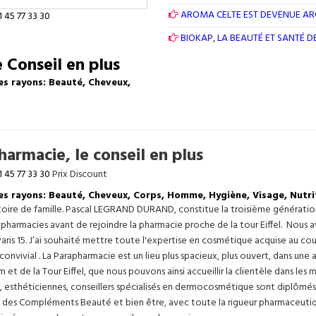
AROMA CELTE EST DEVENUE A
1 45 77 33 30
BIOKAP, LA BEAUTÉ ET SANTÉ 
 Conseil en plus
es rayons: Beauté, Cheveux,
armacie, le conseil en plus
1 45 77 33 30
Prix Discount
les rayons: Beauté, Cheveux, Corps, Homme, Hygiène, Visage, Nutri
istoire de famille. Pascal LEGRAND DURAND, constitue la troisième générati
s pharmacies avant de rejoindre la pharmacie proche de la tour Eiffel. Nous 
aris 15. J’ai souhaité mettre toute l'expertise en cosmétique acquise au c
 convivial . La Parapharmacie est un lieu plus spacieux, plus ouvert, dans un
t de la Tour Eiffel, que nous pouvons ainsi accueillir la clientèle dans les 
, esthéticiennes, conseillers spécialisés en dermocosmétique sont diplômés
, des Compléments Beauté et bien être, avec toute la rigueur pharmaceutique