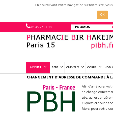
En poursuivant votre navigation sur notre site, vou
OK
PROMOS
01 45 77 33 30
ACCUEIL
BÉBÉ
CHEVEUX
CORPS
HOM
CHANGEMENT D’ADRESSE DE COMMANDE À L
Afin d'améliorer vot
ne change concernant
site, qui est entière
Cliquez ici pour déc
Merci pour votre conf