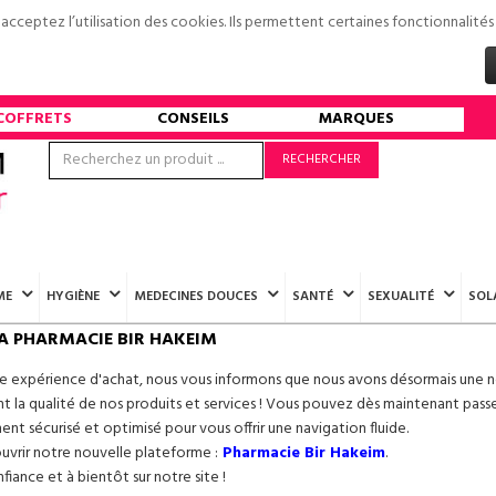
s acceptez l’utilisation des cookies. Ils permettent certaines fonctionnali
COFFRETS
CONSEILS
MARQUES
RECHERCHER
ME
HYGIÈNE
MEDECINES DOUCES
SANTÉ
SEXUALITÉ
SOL
A PHARMACIE BIR HAKEIM
re expérience d'achat, nous vous informons que nous avons désormais une n
 la qualité de nos produits et services ! Vous pouvez dès maintenant pass
ment sécurisé et optimisé pour vous offrir une navigation fluide.
ouvrir notre nouvelle plateforme :
Pharmacie Bir Hakeim
.
iance et à bientôt sur notre site !