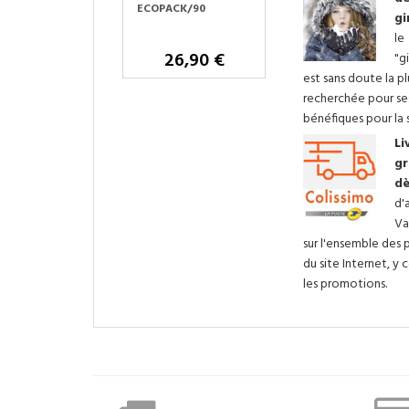
E 25ML
ECOPACK/90
CROISSANCE
gi
QUININE FLAC
le
APPLICATION 
30 €
26,90 €
100ML
"g
35,90 
est sans doute la pl
recherchée pour se
bénéfiques pour la 
Li
gr
dè
d'
Va
sur l'ensemble des 
du site Internet, y 
les promotions.