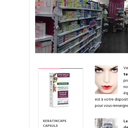
Ve
te
pr
no
éq
est à votre disposi
pour vous renseigne
La
TIS GEL
KERATINCAPS
KLORANE
COOLQ
CAPSULE
CAPILLAIRE S
d