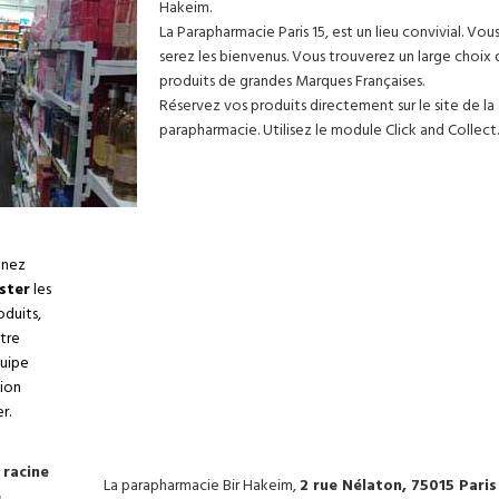
Hakeim.
La Parapharmacie Paris 15, est un lieu convivial. Vou
serez les bienvenus. Vous trouverez un large choix
produits de grandes Marques Françaises.
Réservez vos produits directement sur le site de la
parapharmacie. Utilisez le module Click and Collect.
nez
ster
les
oduits,
tre
uipe
tion
r.
 racine
ACTIVOX COMPRIMÉ
MARVIS VERT PATE
La parapharmacie Bir Hakeim,
2 rue Nélaton, 75015 Paris
ERUM
A SUCER BOÎTE DE
DENTIFRICE MENTH
e