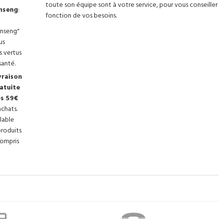
toute son équipe sont à votre service, pour vous conseiller
24
FORTE TUBE DE
nseng
:
ON
85ML
fonction de vos besoins.
DE
6,90 €
8,90 €
inseng"
€
us
s vertus
santé.
vraison
atuite
s 59€
achats.
lable
produits
compris