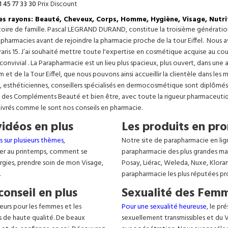
1 45 77 33 30
Prix Discount
les rayons: Beauté, Cheveux, Corps, Homme, Hygiène, Visage, Nutri
istoire de famille. Pascal LEGRAND DURAND, constitue la troisième générati
s pharmacies avant de rejoindre la pharmacie proche de la tour Eiffel. Nous 
aris 15. J’ai souhaité mettre toute l'expertise en cosmétique acquise au c
 convivial . La Parapharmacie est un lieu plus spacieux, plus ouvert, dans un
t de la Tour Eiffel, que nous pouvons ainsi accueillir la clientèle dans les 
, esthéticiennes, conseillers spécialisés en dermocosmétique sont diplômés
, des Compléments Beauté et bien être, avec toute la rigueur pharmaceutique
livrés comme le sont nos conseils en pharmacie.
vidéos en plus
Les produits en pro
s sur plusieurs thèmes
,
Notre site de parapharmacie en lig
er au printemps, comment se
parapharmacie des plus grandes ma
lergies, prendre soin de mon Visage,
Posay, Liérac, Weleda, Nuxe, Klora
.
parapharmacie les plus réputées pr
conseil en plus
Sexualité des Femm
eurs pour les femmes et les
Pour une sexualité heureuse
, le pr
s de haute qualité. De beaux
sexuellement transmissibles et du VIH