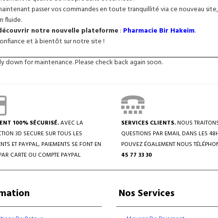
intenant passer vos commandes en toute tranquillité via ce nouveau site, 
n fluide.
 découvrir notre nouvelle plateforme
:
Pharmacie Bir Hakeim
.
nfiance et à bientôt sur notre site !
tly down for maintenance. Please check back again soon.
ENT 100% SÉCURISÉ.
AVEC LA
SERVICES CLIENTS.
NOUS TRAITON
TION 3D SECURE SUR TOUS LES
QUESTIONS PAR EMAIL DANS LES 48
NTS ET PAYPAL, PAIEMENTS SE FONT EN
POUVEZ ÉGALEMENT NOUS TÉLÉPHO
PAR CARTE OU COMPTE PAYPAL
45 77 33 30
rmation
Nos Services