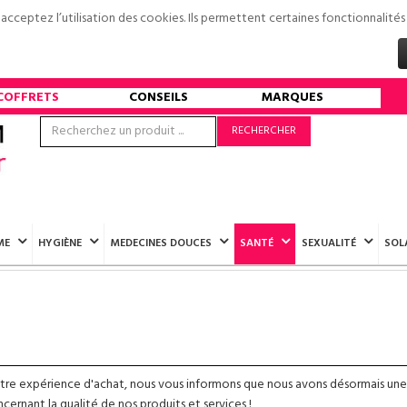
s acceptez l’utilisation des cookies. Ils permettent certaines fonctionnali
COFFRETS
CONSEILS
MARQUES
RECHERCHER
ME
HYGIÈNE
MEDECINES DOUCES
SANTÉ
SEXUALITÉ
SOL
otre expérience d'achat, nous vous informons que nous avons désormais une
ernant la qualité de nos produits et services !