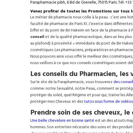
Parapharmacie pibh, 6 Bd de Grenelle, 75015 Paris. Tél: +33 
Venez profiter de toutes les Promotions sur tous 
Le métier de pharmacie nous colle à la peau : c’est une h
faculté de pharmacie de Paris XI. J’exerce dans différente
Eiffel
et du pont de Bir Hakeim en face de la pharmacie à P
conseil
et de la qualité pharmaceutique, dans un lieu plus
au plafond) à proximité » immédiate du pont de Bir Hakeim e
cosmétiques. Les pharmaciens, préparatrices en pharmacie
Nous pouvons ainsi vous offrir le meilleur des cosmétiques
nous veillons à ce que nos conseils cosmétiques soient dé
Les conseils du Pharmacien, les 
Sur le site de la Parapharmacie, vous trouverez
des conseil
comme: notre Sexualité, notre Peau, comment se protég
protéger du soleil, quel Régime et pour qui, traiter les Al
protéger mes Cheveux et des
tutos sous forme de vidéos
Prendre soin de ses cheveux, le 
Une belle chevelure en bonne santé
est un des atouts maj
hommes. Son entretien nécessite des soins et des produit