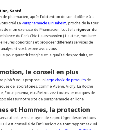
tion, Santé
on de pharmacien, après l'obtention de son diplôme à la
avons créé La
Parapharmacie Bir Hakeim
, proche de la tour
ours de mon exercice de Pharmacien, toute la
rigueur du
e ambiance du Paris Chic Haussmannien ( Hauteur, moulures
meilleures conditions et proposer différents services de
 analysent vos besoins avec vous.
 pour garantir l'origine et la qualité des produits, et
motion, le conseil en plus
ne pibh.fr vous propose un
large choix de produits
de
rques de laboratoires, comme Avène, Vichy, La Roche
ne, Forte pharma, etc. Retrouvez toutes les marques de
oposées sur notre site de parapharmacie en ligne !
es et Hommes, la protection
éservatif est le seul moyen de se protéger des infections
. Il est conseillé de l’utiliser lors de tout rapport sexuel