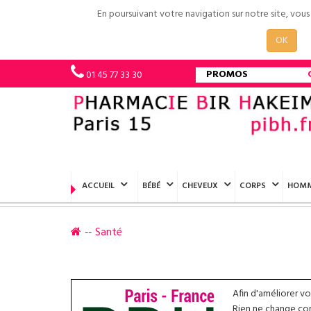
En poursuivant votre navigation sur notre site, vou
OK
PROMOS
01 45 77 33 30
ACCUEIL
BÉBÉ
CHEVEUX
CORPS
HOM
Santé
Afin d'améliorer v
Rien ne change conc