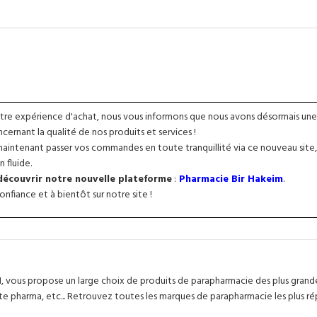
otre expérience d'achat, nous vous informons que nous avons désormais une
ernant la qualité de nos produits et services !
intenant passer vos commandes en toute tranquillité via ce nouveau site, 
n fluide.
 découvrir notre nouvelle plateforme
:
Pharmacie Bir Hakeim
.
nfiance et à bientôt sur notre site !
H, vous propose un large choix de produits de parapharmacie des plus gran
te pharma, etc... Retrouvez toutes les marques de parapharmacie les plus r