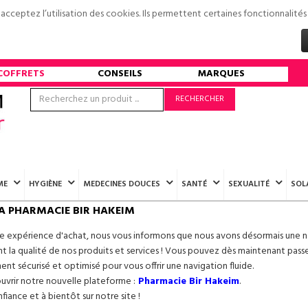
s acceptez l’utilisation des cookies. Ils permettent certaines fonctionnali
COFFRETS
CONSEILS
MARQUES
RECHERCHER
ME
HYGIÈNE
MEDECINES DOUCES
SANTÉ
SEXUALITÉ
SOL
A PHARMACIE BIR HAKEIM
re expérience d'achat, nous vous informons que nous avons désormais une n
 la qualité de nos produits et services ! Vous pouvez dès maintenant pass
ment sécurisé et optimisé pour vous offrir une navigation fluide.
ouvrir notre nouvelle plateforme :
Pharmacie Bir Hakeim
.
iance et à bientôt sur notre site !