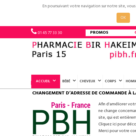
En poursuivant votre navigation sur notre site, vou
OK
PROMOS
01 45 77 33 30
ACCUEIL
BÉBÉ
CHEVEUX
CORPS
HOM
CHANGEMENT D’ADRESSE DE COMMANDE À L
Afin d'améliorer vot
ne change concernant
site, qui est entière
Cliquez ici pour déc
Merci pour votre conf