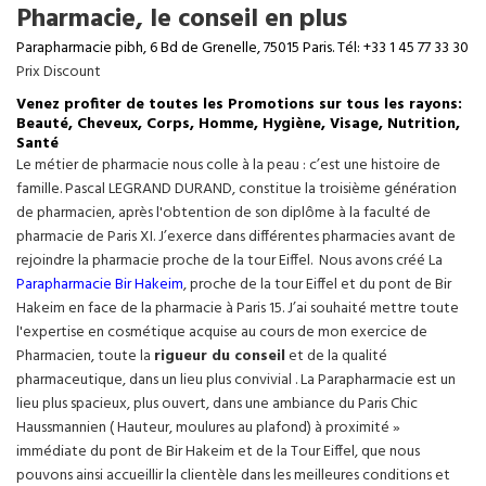
Pharmacie, le conseil en plus
Parapharmacie pibh, 6 Bd de Grenelle, 75015 Paris. Tél: +33 1 45 77 33 30
Prix Discount
Venez profiter de toutes les Promotions sur tous les rayons:
Beauté, Cheveux, Corps, Homme, Hygiène, Visage, Nutrition,
Santé
Le métier de pharmacie nous colle à la peau : c’est une histoire de
famille. Pascal LEGRAND DURAND, constitue la troisième génération
de pharmacien, après l'obtention de son diplôme à la faculté de
pharmacie de Paris XI. J’exerce dans différentes pharmacies avant de
rejoindre la pharmacie proche de la tour Eiffel. Nous avons créé La
Parapharmacie Bir Hakeim
, proche de la tour
Eiffel
et du pont de Bir
Hakeim en face de la pharmacie à Paris 15. J’ai souhaité mettre toute
l'expertise en cosmétique acquise au cours de mon exercice de
Pharmacien, toute la
rigueur du conseil
et de la qualité
pharmaceutique, dans un lieu plus convivial . La Parapharmacie est un
lieu plus spacieux, plus ouvert, dans une ambiance du Paris Chic
Haussmannien ( Hauteur, moulures au plafond) à proximité »
immédiate du pont de Bir Hakeim et de la Tour Eiffel, que nous
pouvons ainsi accueillir la clientèle dans les meilleures conditions et