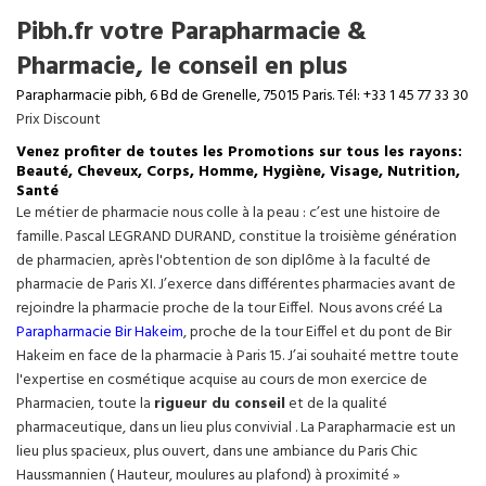
Pibh.fr votre Parapharmacie &
Pharmacie, le conseil en plus
Parapharmacie pibh, 6 Bd de Grenelle, 75015 Paris. Tél: +33 1 45 77 33 30
Prix Discount
Venez profiter de toutes les Promotions sur tous les rayons:
Beauté, Cheveux, Corps, Homme, Hygiène, Visage, Nutrition,
Santé
Le métier de pharmacie nous colle à la peau : c’est une histoire de
famille. Pascal LEGRAND DURAND, constitue la troisième génération
de pharmacien, après l'obtention de son diplôme à la faculté de
pharmacie de Paris XI. J’exerce dans différentes pharmacies avant de
rejoindre la pharmacie proche de la tour Eiffel. Nous avons créé La
Parapharmacie Bir Hakeim
, proche de la tour
Eiffel
et du pont de Bir
Hakeim en face de la pharmacie à Paris 15. J’ai souhaité mettre toute
l'expertise en cosmétique acquise au cours de mon exercice de
Pharmacien, toute la
rigueur du conseil
et de la qualité
pharmaceutique, dans un lieu plus convivial . La Parapharmacie est un
lieu plus spacieux, plus ouvert, dans une ambiance du Paris Chic
Haussmannien ( Hauteur, moulures au plafond) à proximité »