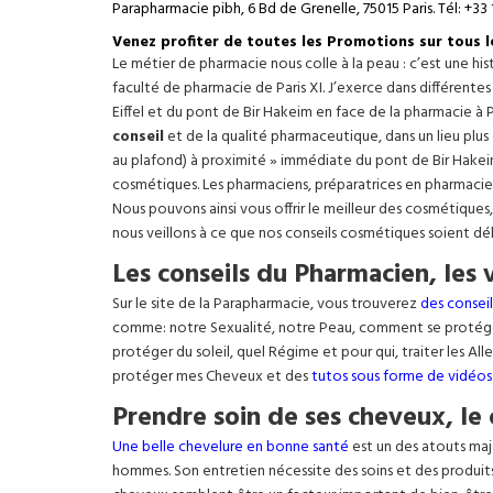
Parapharmacie pibh, 6 Bd de Grenelle, 75015 Paris. Tél: +33 
Venez profiter de toutes les Promotions sur tous 
Le métier de pharmacie nous colle à la peau : c’est une h
faculté de pharmacie de Paris XI. J’exerce dans différente
Eiffel
et du pont de Bir Hakeim en face de la pharmacie à P
conseil
et de la qualité pharmaceutique, dans un lieu plus
au plafond) à proximité » immédiate du pont de Bir Hakeim e
cosmétiques. Les pharmaciens, préparatrices en pharmacie
Nous pouvons ainsi vous offrir le meilleur des cosmétiques
nous veillons à ce que nos conseils cosmétiques soient dé
Les conseils du Pharmacien, les 
Sur le site de la Parapharmacie, vous trouverez
des conseil
comme: notre Sexualité, notre Peau, comment se protég
protéger du soleil, quel Régime et pour qui, traiter les Al
protéger mes Cheveux et des
tutos sous forme de vidéos
Prendre soin de ses cheveux, le 
Une belle chevelure en bonne santé
est un des atouts maj
hommes. Son entretien nécessite des soins et des produit