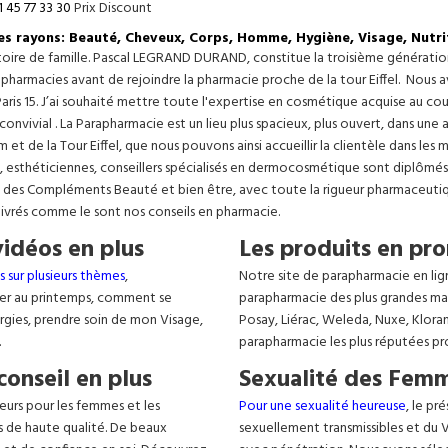
1 45 77 33 30
Prix Discount
les rayons: Beauté, Cheveux, Corps, Homme, Hygiène, Visage, Nutri
istoire de famille. Pascal LEGRAND DURAND, constitue la troisième générati
s pharmacies avant de rejoindre la pharmacie proche de la tour Eiffel. Nous 
aris 15. J’ai souhaité mettre toute l'expertise en cosmétique acquise au c
 convivial . La Parapharmacie est un lieu plus spacieux, plus ouvert, dans un
t de la Tour Eiffel, que nous pouvons ainsi accueillir la clientèle dans les 
, esthéticiennes, conseillers spécialisés en dermocosmétique sont diplômés
, des Compléments Beauté et bien être, avec toute la rigueur pharmaceutique
livrés comme le sont nos conseils en pharmacie.
vidéos en plus
Les produits en pro
s sur plusieurs thèmes
,
Notre site de parapharmacie en lig
er au printemps, comment se
parapharmacie des plus grandes ma
lergies, prendre soin de mon Visage,
Posay, Liérac, Weleda, Nuxe, Klora
.
parapharmacie les plus réputées pr
conseil en plus
Sexualité des Femm
eurs pour les femmes et les
Pour une sexualité heureuse
, le pr
s de haute qualité. De beaux
sexuellement transmissibles et du VIH