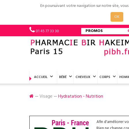
En poursuivant votre navigation sur notre site, vou
OK
PROMOS
01 45 77 33 30
ACCUEIL
BÉBÉ
CHEVEUX
CORPS
HOM
Visage
Hydratation - Nutrition
Afin d'améliorer v
Rien ne change conc