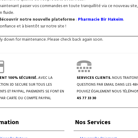
intenant passer vos commandes en toute tranquillité via ce nouveau site, 
n fluide.
 découvrir notre nouvelle plateforme
:
Pharmacie Bir Hakeim
.
nfiance et à bientôt sur notre site !
tly down for maintenance. Please check back again soon.
ENT 100% SÉCURISÉ.
AVEC LA
SERVICES CLIENTS.
NOUS TRAITON
TION 3D SECURE SUR TOUS LES
QUESTIONS PAR EMAIL DANS LES 48
NTS ET PAYPAL, PAIEMENTS SE FONT EN
POUVEZ ÉGALEMENT NOUS TÉLÉPHO
PAR CARTE OU COMPTE PAYPAL
45 77 33 30
rmation
Nos Services