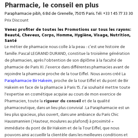
Pharmacie, le conseil en plus
Parapharmacie pibh, 6 Bd de Grenelle, 75015 Paris. Tél: +33 1 45 77 33 30
Prix Discount
Venez profiter de toutes les Promotions sur tous les rayons:
Beauté, Cheveux, Corps, Homme, Hygiène, Visage, Nutrition,
Santé
Le métier de pharmacie nous colle à la peau : c’est une histoire de
famille. Pascal LEGRAND DURAND, constitue la troisième génération
de pharmacien, après l'obtention de son diplôme à la faculté de
pharmacie de Paris XI. J’exerce dans différentes pharmacies avant de
rejoindre la pharmacie proche de la tour Eiffel. Nous avons créé La
Parapharmacie Bir Hakeim
, proche de la tour
Eiffel
et du pont de Bir
Hakeim en face de la pharmacie à Paris 15. J’ai souhaité mettre toute
l'expertise en cosmétique acquise au cours de mon exercice de
Pharmacien, toute la
rigueur du conseil
et de la qualité
pharmaceutique, dans un lieu plus convivial . La Parapharmacie est un
lieu plus spacieux, plus ouvert, dans une ambiance du Paris Chic
Haussmannien ( Hauteur, moulures au plafond) à proximité »
immédiate du pont de Bir Hakeim et de la Tour Eiffel, que nous
pouvons ainsi accueillir la clientèle dans les meilleures conditions et