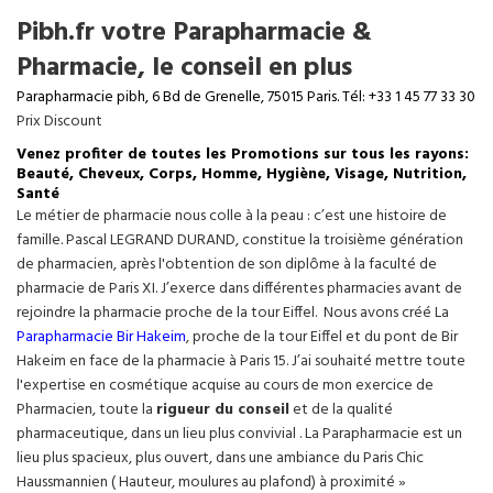
Pibh.fr votre Parapharmacie &
Pharmacie, le conseil en plus
Parapharmacie pibh, 6 Bd de Grenelle, 75015 Paris. Tél: +33 1 45 77 33 30
Prix Discount
Venez profiter de toutes les Promotions sur tous les rayons:
Beauté, Cheveux, Corps, Homme, Hygiène, Visage, Nutrition,
Santé
Le métier de pharmacie nous colle à la peau : c’est une histoire de
famille. Pascal LEGRAND DURAND, constitue la troisième génération
de pharmacien, après l'obtention de son diplôme à la faculté de
pharmacie de Paris XI. J’exerce dans différentes pharmacies avant de
rejoindre la pharmacie proche de la tour Eiffel. Nous avons créé La
Parapharmacie Bir Hakeim
, proche de la tour
Eiffel
et du pont de Bir
Hakeim en face de la pharmacie à Paris 15. J’ai souhaité mettre toute
l'expertise en cosmétique acquise au cours de mon exercice de
Pharmacien, toute la
rigueur du conseil
et de la qualité
pharmaceutique, dans un lieu plus convivial . La Parapharmacie est un
lieu plus spacieux, plus ouvert, dans une ambiance du Paris Chic
Haussmannien ( Hauteur, moulures au plafond) à proximité »