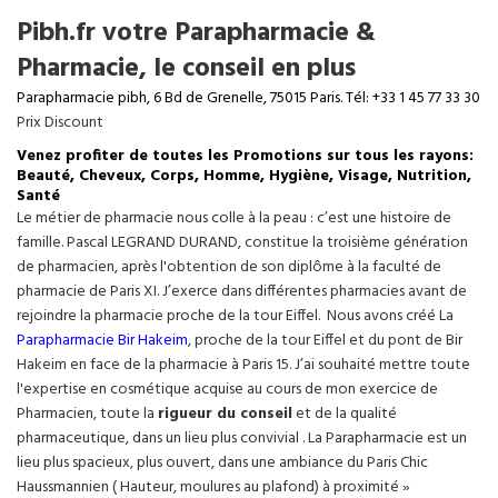
Pibh.fr votre Parapharmacie &
Pharmacie, le conseil en plus
Parapharmacie pibh, 6 Bd de Grenelle, 75015 Paris. Tél: +33 1 45 77 33 30
Prix Discount
Venez profiter de toutes les Promotions sur tous les rayons:
Beauté, Cheveux, Corps, Homme, Hygiène, Visage, Nutrition,
Santé
Le métier de pharmacie nous colle à la peau : c’est une histoire de
famille. Pascal LEGRAND DURAND, constitue la troisième génération
de pharmacien, après l'obtention de son diplôme à la faculté de
pharmacie de Paris XI. J’exerce dans différentes pharmacies avant de
rejoindre la pharmacie proche de la tour Eiffel. Nous avons créé La
Parapharmacie Bir Hakeim
, proche de la tour
Eiffel
et du pont de Bir
Hakeim en face de la pharmacie à Paris 15. J’ai souhaité mettre toute
l'expertise en cosmétique acquise au cours de mon exercice de
Pharmacien, toute la
rigueur du conseil
et de la qualité
pharmaceutique, dans un lieu plus convivial . La Parapharmacie est un
lieu plus spacieux, plus ouvert, dans une ambiance du Paris Chic
Haussmannien ( Hauteur, moulures au plafond) à proximité »