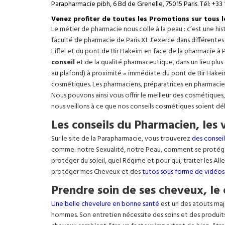
Parapharmacie pibh, 6 Bd de Grenelle, 75015 Paris. Tél: +33 
Venez profiter de toutes les Promotions sur tous 
Le métier de pharmacie nous colle à la peau : c’est une h
faculté de pharmacie de Paris XI. J’exerce dans différente
Eiffel
et du pont de Bir Hakeim en face de la pharmacie à P
conseil
et de la qualité pharmaceutique, dans un lieu plus
au plafond) à proximité » immédiate du pont de Bir Hakeim e
cosmétiques. Les pharmaciens, préparatrices en pharmacie
Nous pouvons ainsi vous offrir le meilleur des cosmétiques
nous veillons à ce que nos conseils cosmétiques soient dé
Les conseils du Pharmacien, les 
Sur le site de la Parapharmacie, vous trouverez
des conseil
comme: notre Sexualité, notre Peau, comment se protég
protéger du soleil, quel Régime et pour qui, traiter les Al
protéger mes Cheveux et des
tutos sous forme de vidéos
Prendre soin de ses cheveux, le 
Une belle chevelure en bonne santé
est un des atouts maj
hommes. Son entretien nécessite des soins et des produit