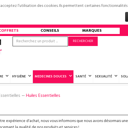
s acceptez l’utilisation des cookies. Ils permettent certaines fonctionnali
COFFRETS
CONSEILS
MARQUES
RECHERCHER
ME
HYGIÈNE
MEDECINES DOUCES
SANTÉ
SEXUALITÉ
SOL
ssentielles
Huiles Essentielles
otre expérience d'achat, nous vous informons que nous avons désormais une
ernant la qualité de nos produits et services !