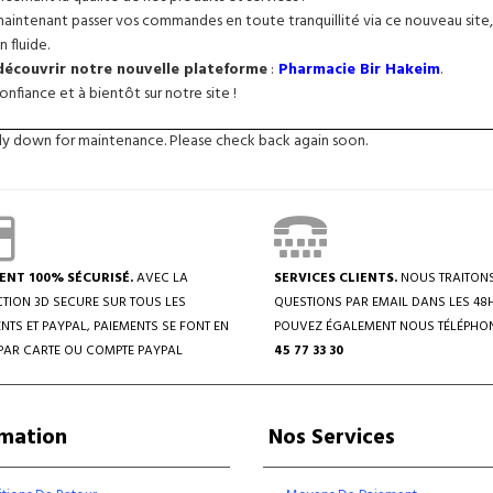
intenant passer vos commandes en toute tranquillité via ce nouveau site, 
n fluide.
 découvrir notre nouvelle plateforme
:
Pharmacie Bir Hakeim
.
nfiance et à bientôt sur notre site !
tly down for maintenance. Please check back again soon.
ENT 100% SÉCURISÉ.
AVEC LA
SERVICES CLIENTS.
NOUS TRAITON
TION 3D SECURE SUR TOUS LES
QUESTIONS PAR EMAIL DANS LES 48
NTS ET PAYPAL, PAIEMENTS SE FONT EN
POUVEZ ÉGALEMENT NOUS TÉLÉPHO
PAR CARTE OU COMPTE PAYPAL
45 77 33 30
rmation
Nos Services