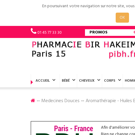
En poursuivant votre navigation sur notre site, vou
OK
PROMOS
01 45 77 33 30
ACCUEIL
BÉBÉ
CHEVEUX
CORPS
HOM
Medecines Douces
Aromathérapie - Huiles E
Afin d'améliorer v
Rien ne change conc