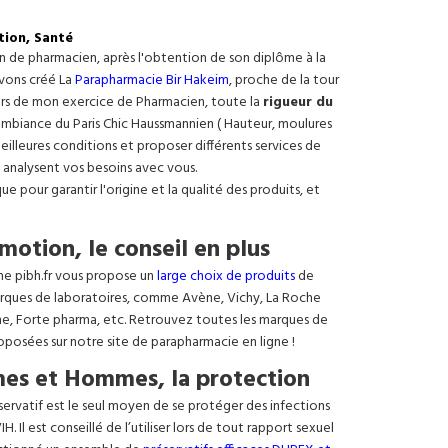
tion, Santé
on de pharmacien, après l'obtention de son diplôme à la
avons créé La
Parapharmacie Bir Hakeim
, proche de la tour
ours de mon exercice de Pharmacien, toute la
rigueur du
e ambiance du Paris Chic Haussmannien ( Hauteur, moulures
meilleures conditions et proposer différents services de
 analysent vos besoins avec vous.
 pour garantir l'origine et la qualité des produits, et
motion, le conseil en plus
ne pibh.fr vous propose un
large choix de produits
de
rques de laboratoires, comme Avène, Vichy, La Roche
ne, Forte pharma, etc. Retrouvez toutes les marques de
oposées sur notre site de parapharmacie en ligne !
es et Hommes, la protection
éservatif est le seul moyen de se protéger des infections
. Il est conseillé de l’utiliser lors de tout rapport sexuel