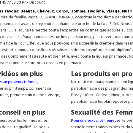
1 45 77 33 30
Prix Discount
les rayons: Beauté, Cheveux, Corps, Homme, Hygiène, Visage, Nutri
istoire de famille. Pascal LEGRAND DURAND, constitue la troisième générati
s pharmacies avant de rejoindre la pharmacie proche de la tour Eiffel. Nous 
aris 15. J’ai souhaité mettre toute l'expertise en cosmétique acquise au c
 convivial . La Parapharmacie est un lieu plus spacieux, plus ouvert, dans un
t de la Tour Eiffel, que nous pouvons ainsi accueillir la clientèle dans les 
, esthéticiennes, conseillers spécialisés en dermocosmétique sont diplômés
, des Compléments Beauté et bien être, avec toute la rigueur pharmaceutique
livrés comme le sont nos conseils en pharmacie.
vidéos en plus
Les produits en pro
s sur plusieurs thèmes
,
Notre site de parapharmacie en lig
er au printemps, comment se
parapharmacie des plus grandes ma
lergies, prendre soin de mon Visage,
Posay, Liérac, Weleda, Nuxe, Klora
.
parapharmacie les plus réputées pr
conseil en plus
Sexualité des Femm
eurs pour les femmes et les
Pour une sexualité heureuse
, le pr
s de haute qualité. De beaux
sexuellement transmissibles et du VIH