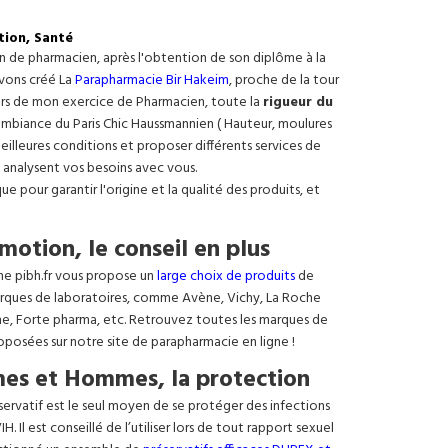
tion, Santé
on de pharmacien, après l'obtention de son diplôme à la
avons créé La
Parapharmacie Bir Hakeim
, proche de la tour
ours de mon exercice de Pharmacien, toute la
rigueur du
e ambiance du Paris Chic Haussmannien ( Hauteur, moulures
meilleures conditions et proposer différents services de
 analysent vos besoins avec vous.
 pour garantir l'origine et la qualité des produits, et
motion, le conseil en plus
ne pibh.fr vous propose un
large choix de produits
de
rques de laboratoires, comme Avène, Vichy, La Roche
ne, Forte pharma, etc. Retrouvez toutes les marques de
oposées sur notre site de parapharmacie en ligne !
es et Hommes, la protection
éservatif est le seul moyen de se protéger des infections
. Il est conseillé de l’utiliser lors de tout rapport sexuel