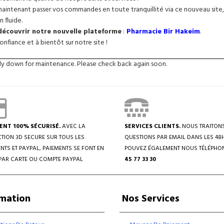
intenant passer vos commandes en toute tranquillité via ce nouveau site, 
n fluide.
 découvrir notre nouvelle plateforme
:
Pharmacie Bir Hakeim
.
nfiance et à bientôt sur notre site !
tly down for maintenance. Please check back again soon.
ENT 100% SÉCURISÉ.
AVEC LA
SERVICES CLIENTS.
NOUS TRAITON
TION 3D SECURE SUR TOUS LES
QUESTIONS PAR EMAIL DANS LES 48
NTS ET PAYPAL, PAIEMENTS SE FONT EN
POUVEZ ÉGALEMENT NOUS TÉLÉPHO
PAR CARTE OU COMPTE PAYPAL
45 77 33 30
rmation
Nos Services