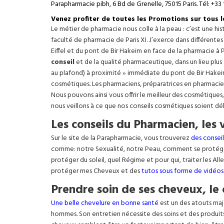
Parapharmacie pibh, 6 Bd de Grenelle, 75015 Paris. Tél: +33 
Venez profiter de toutes les Promotions sur tous 
Le métier de pharmacie nous colle à la peau : c’est une h
faculté de pharmacie de Paris XI. J’exerce dans différente
Eiffel
et du pont de Bir Hakeim en face de la pharmacie à P
conseil
et de la qualité pharmaceutique, dans un lieu plus
au plafond) à proximité » immédiate du pont de Bir Hakeim e
cosmétiques. Les pharmaciens, préparatrices en pharmacie
Nous pouvons ainsi vous offrir le meilleur des cosmétiques
nous veillons à ce que nos conseils cosmétiques soient dé
Les conseils du Pharmacien, les 
Sur le site de la Parapharmacie, vous trouverez
des conseil
comme: notre Sexualité, notre Peau, comment se protég
protéger du soleil, quel Régime et pour qui, traiter les Al
protéger mes Cheveux et des
tutos sous forme de vidéos
Prendre soin de ses cheveux, le 
Une belle chevelure en bonne santé
est un des atouts maj
hommes. Son entretien nécessite des soins et des produit