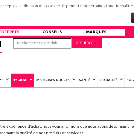
s acceptez l’utilisation des cookies. Ils permettent certaines fonctionnali
COFFRETS
CONSEILS
MARQUES
RECHERCHER
ME
HYGIÈNE
MEDECINES DOUCES
SANTÉ
SEXUALITÉ
SOL
otre expérience d'achat, nous vous informons que nous avons désormais une
ernant la qualité de nos produits et services !