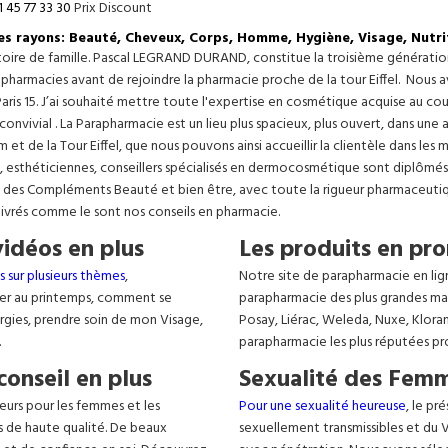
1 45 77 33 30
Prix Discount
les rayons: Beauté, Cheveux, Corps, Homme, Hygiène, Visage, Nutri
istoire de famille. Pascal LEGRAND DURAND, constitue la troisième générati
s pharmacies avant de rejoindre la pharmacie proche de la tour Eiffel. Nous 
aris 15. J’ai souhaité mettre toute l'expertise en cosmétique acquise au c
 convivial . La Parapharmacie est un lieu plus spacieux, plus ouvert, dans un
t de la Tour Eiffel, que nous pouvons ainsi accueillir la clientèle dans les 
, esthéticiennes, conseillers spécialisés en dermocosmétique sont diplômés
, des Compléments Beauté et bien être, avec toute la rigueur pharmaceutique
livrés comme le sont nos conseils en pharmacie.
vidéos en plus
Les produits en pro
s sur plusieurs thèmes
,
Notre site de parapharmacie en lig
er au printemps, comment se
parapharmacie des plus grandes ma
lergies, prendre soin de mon Visage,
Posay, Liérac, Weleda, Nuxe, Klora
.
parapharmacie les plus réputées pr
conseil en plus
Sexualité des Femm
eurs pour les femmes et les
Pour une sexualité heureuse
, le pr
s de haute qualité. De beaux
sexuellement transmissibles et du VIH