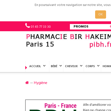
En poursuivant votre navigation sur notre site, vou
OK
PROMOS
01 45 77 33 30
ACCUEIL
BÉBÉ
CHEVEUX
CORPS
HOM
Hygiène
Afin d'améliorer v
Rien ne change conc