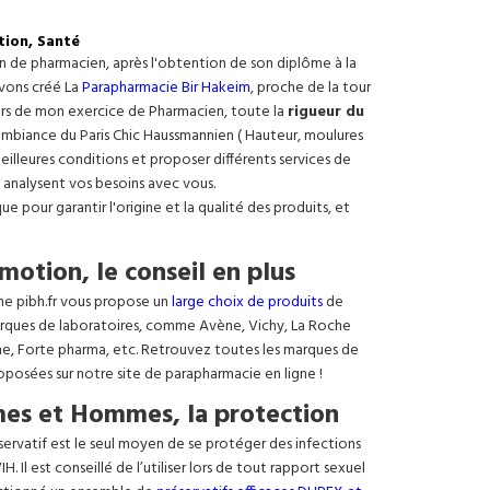
tion, Santé
on de pharmacien, après l'obtention de son diplôme à la
avons créé La
Parapharmacie Bir Hakeim
, proche de la tour
ours de mon exercice de Pharmacien, toute la
rigueur du
e ambiance du Paris Chic Haussmannien ( Hauteur, moulures
meilleures conditions et proposer différents services de
 analysent vos besoins avec vous.
 pour garantir l'origine et la qualité des produits, et
motion, le conseil en plus
ne pibh.fr vous propose un
large choix de produits
de
rques de laboratoires, comme Avène, Vichy, La Roche
ne, Forte pharma, etc. Retrouvez toutes les marques de
oposées sur notre site de parapharmacie en ligne !
es et Hommes, la protection
éservatif est le seul moyen de se protéger des infections
. Il est conseillé de l’utiliser lors de tout rapport sexuel