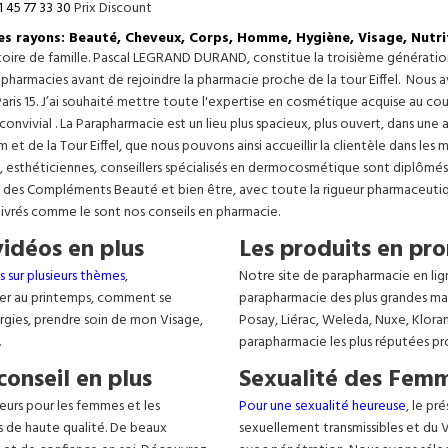
1 45 77 33 30
Prix Discount
les rayons: Beauté, Cheveux, Corps, Homme, Hygiène, Visage, Nutri
istoire de famille. Pascal LEGRAND DURAND, constitue la troisième générati
s pharmacies avant de rejoindre la pharmacie proche de la tour Eiffel. Nous 
aris 15. J’ai souhaité mettre toute l'expertise en cosmétique acquise au c
 convivial . La Parapharmacie est un lieu plus spacieux, plus ouvert, dans un
t de la Tour Eiffel, que nous pouvons ainsi accueillir la clientèle dans les 
, esthéticiennes, conseillers spécialisés en dermocosmétique sont diplômés
, des Compléments Beauté et bien être, avec toute la rigueur pharmaceutique
livrés comme le sont nos conseils en pharmacie.
vidéos en plus
Les produits en pro
s sur plusieurs thèmes
,
Notre site de parapharmacie en lig
er au printemps, comment se
parapharmacie des plus grandes ma
lergies, prendre soin de mon Visage,
Posay, Liérac, Weleda, Nuxe, Klora
.
parapharmacie les plus réputées pr
conseil en plus
Sexualité des Femm
eurs pour les femmes et les
Pour une sexualité heureuse
, le pr
s de haute qualité. De beaux
sexuellement transmissibles et du VIH