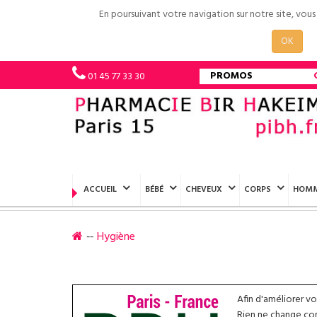
En poursuivant votre navigation sur notre site, vou
OK
PROMOS
01 45 77 33 30
ACCUEIL
BÉBÉ
CHEVEUX
CORPS
HOM
Hygiène
Afin d'améliorer v
Rien ne change conc