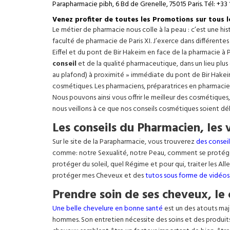
Parapharmacie pibh, 6 Bd de Grenelle, 75015 Paris. Tél: +33 
Venez profiter de toutes les Promotions sur tous 
Le métier de pharmacie nous colle à la peau : c’est une h
faculté de pharmacie de Paris XI. J’exerce dans différente
Eiffel
et du pont de Bir Hakeim en face de la pharmacie à P
conseil
et de la qualité pharmaceutique, dans un lieu plus
au plafond) à proximité » immédiate du pont de Bir Hakeim e
cosmétiques. Les pharmaciens, préparatrices en pharmacie
Nous pouvons ainsi vous offrir le meilleur des cosmétiques
nous veillons à ce que nos conseils cosmétiques soient dé
Les conseils du Pharmacien, les 
Sur le site de la Parapharmacie, vous trouverez
des conseil
comme: notre Sexualité, notre Peau, comment se protég
protéger du soleil, quel Régime et pour qui, traiter les Al
protéger mes Cheveux et des
tutos sous forme de vidéos
Prendre soin de ses cheveux, le 
Une belle chevelure en bonne santé
est un des atouts maj
hommes. Son entretien nécessite des soins et des produit