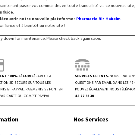
intenant passer vos commandes en toute tranquillité via ce nouveau site, 
n fluide.
 découvrir notre nouvelle plateforme
:
Pharmacie Bir Hakeim
.
nfiance et à bientôt sur notre site !
tly down for maintenance. Please check back again soon.
ENT 100% SÉCURISÉ.
AVEC LA
SERVICES CLIENTS.
NOUS TRAITON
TION 3D SECURE SUR TOUS LES
QUESTIONS PAR EMAIL DANS LES 48
NTS ET PAYPAL, PAIEMENTS SE FONT EN
POUVEZ ÉGALEMENT NOUS TÉLÉPHO
PAR CARTE OU COMPTE PAYPAL
45 77 33 30
rmation
Nos Services