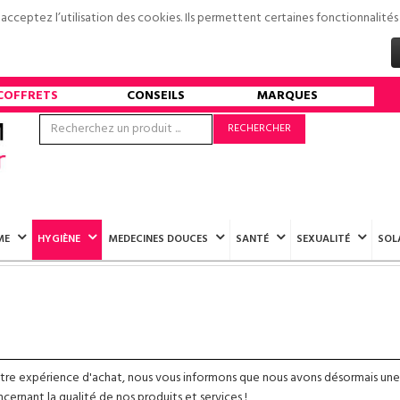
s acceptez l’utilisation des cookies. Ils permettent certaines fonctionnali
COFFRETS
CONSEILS
MARQUES
RECHERCHER
ME
HYGIÈNE
MEDECINES DOUCES
SANTÉ
SEXUALITÉ
SOL
otre expérience d'achat, nous vous informons que nous avons désormais une
ernant la qualité de nos produits et services !