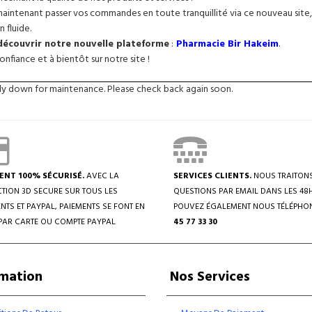
intenant passer vos commandes en toute tranquillité via ce nouveau site, 
n fluide.
 découvrir notre nouvelle plateforme
:
Pharmacie Bir Hakeim
.
nfiance et à bientôt sur notre site !
tly down for maintenance. Please check back again soon.
ENT 100% SÉCURISÉ.
AVEC LA
SERVICES CLIENTS.
NOUS TRAITON
TION 3D SECURE SUR TOUS LES
QUESTIONS PAR EMAIL DANS LES 48
NTS ET PAYPAL, PAIEMENTS SE FONT EN
POUVEZ ÉGALEMENT NOUS TÉLÉPHO
PAR CARTE OU COMPTE PAYPAL
45 77 33 30
rmation
Nos Services