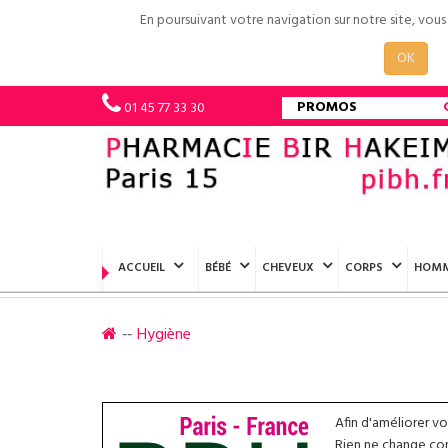
En poursuivant votre navigation sur notre site, vou
OK
PROMOS
01 45 77 33 30
ACCUEIL
BÉBÉ
CHEVEUX
CORPS
HOM
Hygiène
Afin d'améliorer v
Rien ne change conc