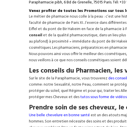
Parapharmacie pibh, 6 Bd de Grenelle, 75015 Paris. Tél: +33 
Venez profiter de toutes les Promotions sur tous 
Le métier de pharmacie nous colle à la peau : c’est une h
faculté de pharmacie de Paris XI. J’exerce dans différente
Eiffel
et du pont de Bir Hakeim en face de la pharmacie à P
conseil
et de la qualité pharmaceutique, dans un lieu plus
au plafond) à proximité » immédiate du pont de Bir Hakeim e
cosmétiques. Les pharmaciens, préparatrices en pharmacie
Nous pouvons ainsi vous offrir le meilleur des cosmétiques
nous veillons à ce que nos conseils cosmétiques soient dé
Les conseils du Pharmacien, les 
Sur le site de la Parapharmacie, vous trouverez
des conseil
comme: notre Sexualité, notre Peau, comment se protég
protéger du soleil, quel Régime et pour qui, traiter les Al
protéger mes Cheveux et des
tutos sous forme de vidéos
Prendre soin de ses cheveux, le 
Une belle chevelure en bonne santé
est un des atouts maj
hommes. Son entretien nécessite des soins et des produit