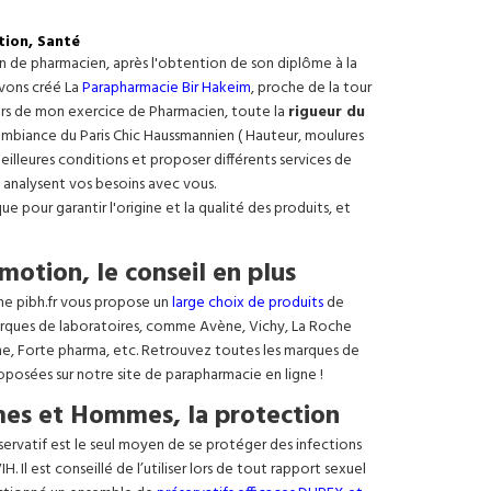
tion, Santé
on de pharmacien, après l'obtention de son diplôme à la
avons créé La
Parapharmacie Bir Hakeim
, proche de la tour
ours de mon exercice de Pharmacien, toute la
rigueur du
e ambiance du Paris Chic Haussmannien ( Hauteur, moulures
meilleures conditions et proposer différents services de
 analysent vos besoins avec vous.
 pour garantir l'origine et la qualité des produits, et
motion, le conseil en plus
ne pibh.fr vous propose un
large choix de produits
de
rques de laboratoires, comme Avène, Vichy, La Roche
ne, Forte pharma, etc. Retrouvez toutes les marques de
oposées sur notre site de parapharmacie en ligne !
es et Hommes, la protection
éservatif est le seul moyen de se protéger des infections
. Il est conseillé de l’utiliser lors de tout rapport sexuel