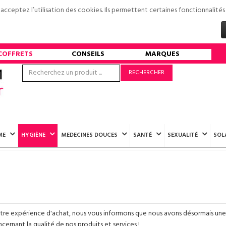
s acceptez l’utilisation des cookies. Ils permettent certaines fonctionnali
COFFRETS
CONSEILS
MARQUES
RECHERCHER
ME
HYGIÈNE
MEDECINES DOUCES
SANTÉ
SEXUALITÉ
SOL
otre expérience d'achat, nous vous informons que nous avons désormais une
ernant la qualité de nos produits et services !