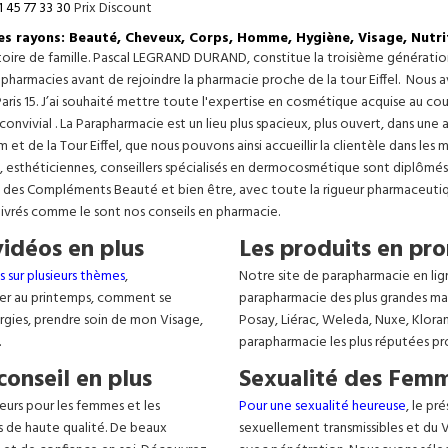
1 45 77 33 30
Prix Discount
les rayons: Beauté, Cheveux, Corps, Homme, Hygiène, Visage, Nutri
istoire de famille. Pascal LEGRAND DURAND, constitue la troisième générati
s pharmacies avant de rejoindre la pharmacie proche de la tour Eiffel. Nous 
aris 15. J’ai souhaité mettre toute l'expertise en cosmétique acquise au c
 convivial . La Parapharmacie est un lieu plus spacieux, plus ouvert, dans un
t de la Tour Eiffel, que nous pouvons ainsi accueillir la clientèle dans les 
, esthéticiennes, conseillers spécialisés en dermocosmétique sont diplômés
, des Compléments Beauté et bien être, avec toute la rigueur pharmaceutique
livrés comme le sont nos conseils en pharmacie.
vidéos en plus
Les produits en pro
s sur plusieurs thèmes
,
Notre site de parapharmacie en lig
er au printemps, comment se
parapharmacie des plus grandes ma
lergies, prendre soin de mon Visage,
Posay, Liérac, Weleda, Nuxe, Klora
.
parapharmacie les plus réputées pr
conseil en plus
Sexualité des Femm
eurs pour les femmes et les
Pour une sexualité heureuse
, le pr
s de haute qualité. De beaux
sexuellement transmissibles et du VIH