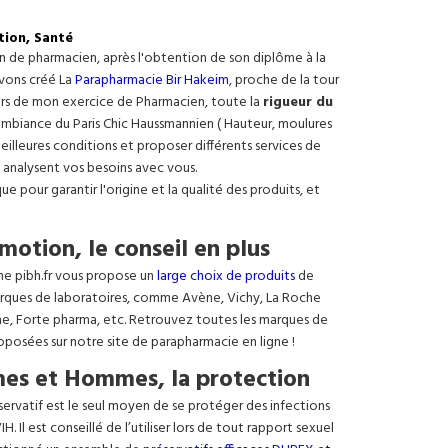
tion, Santé
on de pharmacien, après l'obtention de son diplôme à la
avons créé La
Parapharmacie Bir Hakeim
, proche de la tour
ours de mon exercice de Pharmacien, toute la
rigueur du
e ambiance du Paris Chic Haussmannien ( Hauteur, moulures
meilleures conditions et proposer différents services de
 analysent vos besoins avec vous.
 pour garantir l'origine et la qualité des produits, et
motion, le conseil en plus
ne pibh.fr vous propose un
large choix de produits
de
rques de laboratoires, comme Avène, Vichy, La Roche
ne, Forte pharma, etc. Retrouvez toutes les marques de
oposées sur notre site de parapharmacie en ligne !
es et Hommes, la protection
éservatif est le seul moyen de se protéger des infections
. Il est conseillé de l’utiliser lors de tout rapport sexuel