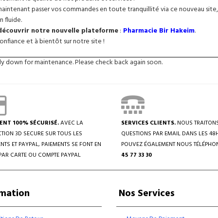
intenant passer vos commandes en toute tranquillité via ce nouveau site, 
n fluide.
 découvrir notre nouvelle plateforme
:
Pharmacie Bir Hakeim
.
nfiance et à bientôt sur notre site !
tly down for maintenance. Please check back again soon.
ENT 100% SÉCURISÉ.
AVEC LA
SERVICES CLIENTS.
NOUS TRAITON
TION 3D SECURE SUR TOUS LES
QUESTIONS PAR EMAIL DANS LES 48
NTS ET PAYPAL, PAIEMENTS SE FONT EN
POUVEZ ÉGALEMENT NOUS TÉLÉPHO
PAR CARTE OU COMPTE PAYPAL
45 77 33 30
rmation
Nos Services