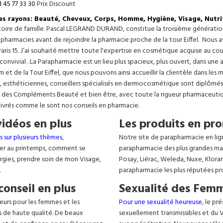
1 45 77 33 30
Prix Discount
les rayons: Beauté, Cheveux, Corps, Homme, Hygiène, Visage, Nutri
istoire de famille. Pascal LEGRAND DURAND, constitue la troisième générati
s pharmacies avant de rejoindre la pharmacie proche de la tour Eiffel. Nous 
aris 15. J’ai souhaité mettre toute l'expertise en cosmétique acquise au c
 convivial . La Parapharmacie est un lieu plus spacieux, plus ouvert, dans un
t de la Tour Eiffel, que nous pouvons ainsi accueillir la clientèle dans les 
, esthéticiennes, conseillers spécialisés en dermocosmétique sont diplômés
, des Compléments Beauté et bien être, avec toute la rigueur pharmaceutique
livrés comme le sont nos conseils en pharmacie.
vidéos en plus
Les produits en pro
s sur plusieurs thèmes
,
Notre site de parapharmacie en lig
er au printemps, comment se
parapharmacie des plus grandes ma
lergies, prendre soin de mon Visage,
Posay, Liérac, Weleda, Nuxe, Klora
.
parapharmacie les plus réputées pr
conseil en plus
Sexualité des Femm
eurs pour les femmes et les
Pour une sexualité heureuse
, le pr
s de haute qualité. De beaux
sexuellement transmissibles et du VIH