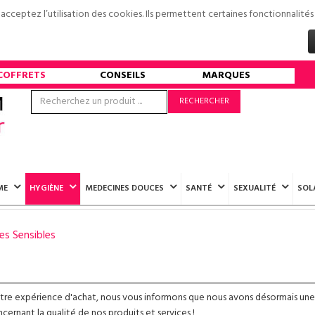
s acceptez l’utilisation des cookies. Ils permettent certaines fonctionnali
COFFRETS
CONSEILS
MARQUES
RECHERCHER
ME
HYGIÈNE
MEDECINES DOUCES
SANTÉ
SEXUALITÉ
SOL
es Sensibles
otre expérience d'achat, nous vous informons que nous avons désormais une
ernant la qualité de nos produits et services !