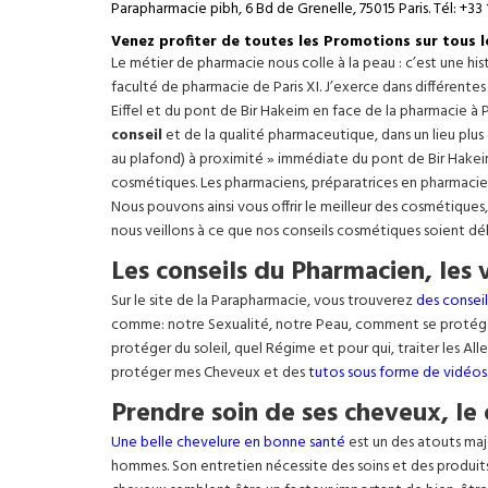
Parapharmacie pibh, 6 Bd de Grenelle, 75015 Paris. Tél: +33 
Venez profiter de toutes les Promotions sur tous 
Le métier de pharmacie nous colle à la peau : c’est une h
faculté de pharmacie de Paris XI. J’exerce dans différente
Eiffel
et du pont de Bir Hakeim en face de la pharmacie à P
conseil
et de la qualité pharmaceutique, dans un lieu plus
au plafond) à proximité » immédiate du pont de Bir Hakeim e
cosmétiques. Les pharmaciens, préparatrices en pharmacie
Nous pouvons ainsi vous offrir le meilleur des cosmétiques
nous veillons à ce que nos conseils cosmétiques soient dé
Les conseils du Pharmacien, les 
Sur le site de la Parapharmacie, vous trouverez
des conseil
comme: notre Sexualité, notre Peau, comment se protég
protéger du soleil, quel Régime et pour qui, traiter les Al
protéger mes Cheveux et des
tutos sous forme de vidéos
Prendre soin de ses cheveux, le 
Une belle chevelure en bonne santé
est un des atouts maj
hommes. Son entretien nécessite des soins et des produit