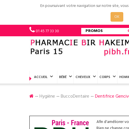
En poursuivant votre navigation sur notre site, vou
OK
PROMOS
01 45 77 33 30
ACCUEIL
BÉBÉ
CHEVEUX
CORPS
HOM
Hygiène
BuccoDentaire
Dentifrice Genciv
Afin d'améliorer v
Rien ne change conc