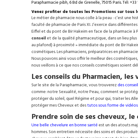
Parapharmacie pibh, 6 Bd de Grenelle, 75015 Paris. Tél: +33 
Venez profiter de toutes les Promotions sur tous 
Le métier de pharmacie nous colle à la peau : c’est une h
faculté de pharmacie de Paris XI. J’exerce dans différente
Eiffel
et du pont de Bir Hakeim en face de la pharmacie à P
conseil
et de la qualité pharmaceutique, dans un lieu plus
au plafond) à proximité » immédiate du pont de Bir Hakeim e
cosmétiques. Les pharmaciens, préparatrices en pharmacie
Nous pouvons ainsi vous offrir le meilleur des cosmétiques
nous veillons à ce que nos conseils cosmétiques soient dé
Les conseils du Pharmacien, les 
Sur le site de la Parapharmacie, vous trouverez
des conseil
comme: notre Sexualité, notre Peau, comment se protég
protéger du soleil, quel Régime et pour qui, traiter les Al
protéger mes Cheveux et des
tutos sous forme de vidéos
Prendre soin de ses cheveux, le 
Une belle chevelure en bonne santé
est un des atouts maj
hommes. Son entretien nécessite des soins et des produit