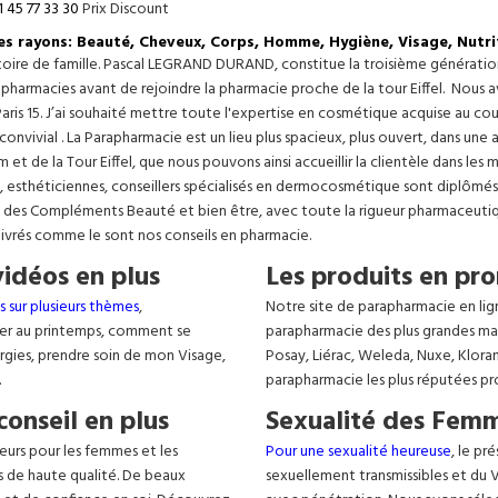
1 45 77 33 30
Prix Discount
les rayons: Beauté, Cheveux, Corps, Homme, Hygiène, Visage, Nutri
istoire de famille. Pascal LEGRAND DURAND, constitue la troisième générati
s pharmacies avant de rejoindre la pharmacie proche de la tour Eiffel. Nous 
aris 15. J’ai souhaité mettre toute l'expertise en cosmétique acquise au c
 convivial . La Parapharmacie est un lieu plus spacieux, plus ouvert, dans un
t de la Tour Eiffel, que nous pouvons ainsi accueillir la clientèle dans les 
, esthéticiennes, conseillers spécialisés en dermocosmétique sont diplômés
, des Compléments Beauté et bien être, avec toute la rigueur pharmaceutique
livrés comme le sont nos conseils en pharmacie.
vidéos en plus
Les produits en pro
s sur plusieurs thèmes
,
Notre site de parapharmacie en lig
er au printemps, comment se
parapharmacie des plus grandes ma
lergies, prendre soin de mon Visage,
Posay, Liérac, Weleda, Nuxe, Klora
.
parapharmacie les plus réputées pr
conseil en plus
Sexualité des Femm
eurs pour les femmes et les
Pour une sexualité heureuse
, le pr
s de haute qualité. De beaux
sexuellement transmissibles et du VIH