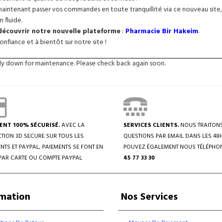
intenant passer vos commandes en toute tranquillité via ce nouveau site, 
n fluide.
 découvrir notre nouvelle plateforme
:
Pharmacie Bir Hakeim
.
nfiance et à bientôt sur notre site !
tly down for maintenance. Please check back again soon.
ENT 100% SÉCURISÉ.
AVEC LA
SERVICES CLIENTS.
NOUS TRAITON
TION 3D SECURE SUR TOUS LES
QUESTIONS PAR EMAIL DANS LES 48
NTS ET PAYPAL, PAIEMENTS SE FONT EN
POUVEZ ÉGALEMENT NOUS TÉLÉPHO
PAR CARTE OU COMPTE PAYPAL
45 77 33 30
rmation
Nos Services