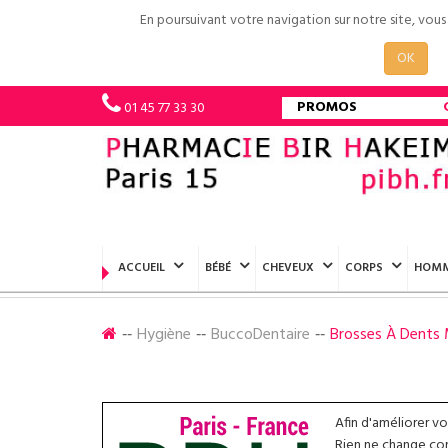
En poursuivant votre navigation sur notre site, vou
OK
PROMOS
01 45 77 33 30
ACCUEIL
BÉBÉ
CHEVEUX
CORPS
HOM
Hygiène
BuccoDentaire
Brosses À Dents 
Afin d'améliorer v
Rien ne change conc