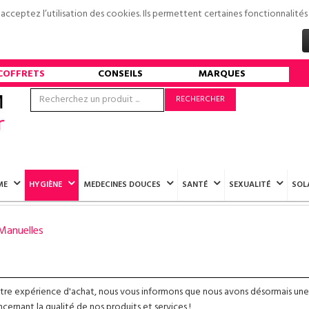
s acceptez l’utilisation des cookies. Ils permettent certaines fonctionnali
COFFRETS
CONSEILS
MARQUES
RECHERCHER
ME
HYGIÈNE
MEDECINES DOUCES
SANTÉ
SEXUALITÉ
SOL
Manuelles
otre expérience d'achat, nous vous informons que nous avons désormais une
ernant la qualité de nos produits et services !