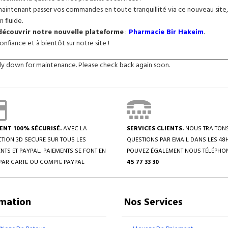
intenant passer vos commandes en toute tranquillité via ce nouveau site, 
n fluide.
 découvrir notre nouvelle plateforme
:
Pharmacie Bir Hakeim
.
nfiance et à bientôt sur notre site !
tly down for maintenance. Please check back again soon.
ENT 100% SÉCURISÉ.
AVEC LA
SERVICES CLIENTS.
NOUS TRAITON
TION 3D SECURE SUR TOUS LES
QUESTIONS PAR EMAIL DANS LES 48
NTS ET PAYPAL, PAIEMENTS SE FONT EN
POUVEZ ÉGALEMENT NOUS TÉLÉPHO
PAR CARTE OU COMPTE PAYPAL
45 77 33 30
rmation
Nos Services