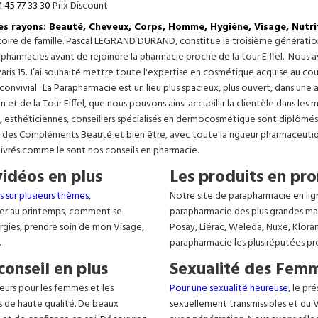
1 45 77 33 30
Prix Discount
les rayons: Beauté, Cheveux, Corps, Homme, Hygiène, Visage, Nutri
istoire de famille. Pascal LEGRAND DURAND, constitue la troisième générati
s pharmacies avant de rejoindre la pharmacie proche de la tour Eiffel. Nous 
aris 15. J’ai souhaité mettre toute l'expertise en cosmétique acquise au c
 convivial . La Parapharmacie est un lieu plus spacieux, plus ouvert, dans un
t de la Tour Eiffel, que nous pouvons ainsi accueillir la clientèle dans les 
, esthéticiennes, conseillers spécialisés en dermocosmétique sont diplômés
, des Compléments Beauté et bien être, avec toute la rigueur pharmaceutique
livrés comme le sont nos conseils en pharmacie.
vidéos en plus
Les produits en pro
s sur plusieurs thèmes
,
Notre site de parapharmacie en lig
er au printemps, comment se
parapharmacie des plus grandes ma
lergies, prendre soin de mon Visage,
Posay, Liérac, Weleda, Nuxe, Klora
.
parapharmacie les plus réputées pr
conseil en plus
Sexualité des Femm
eurs pour les femmes et les
Pour une sexualité heureuse
, le pr
s de haute qualité. De beaux
sexuellement transmissibles et du VIH