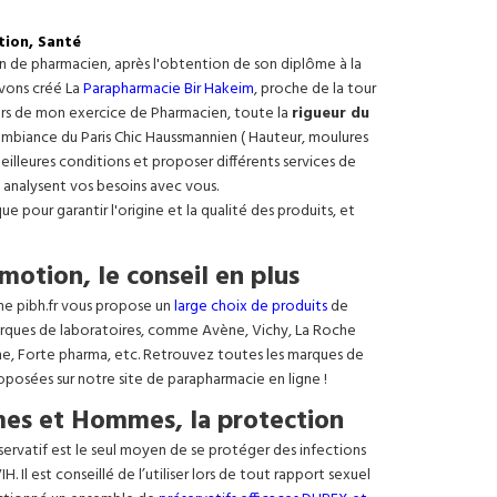
tion, Santé
on de pharmacien, après l'obtention de son diplôme à la
avons créé La
Parapharmacie Bir Hakeim
, proche de la tour
ours de mon exercice de Pharmacien, toute la
rigueur du
e ambiance du Paris Chic Haussmannien ( Hauteur, moulures
meilleures conditions et proposer différents services de
 analysent vos besoins avec vous.
 pour garantir l'origine et la qualité des produits, et
motion, le conseil en plus
ne pibh.fr vous propose un
large choix de produits
de
rques de laboratoires, comme Avène, Vichy, La Roche
ne, Forte pharma, etc. Retrouvez toutes les marques de
oposées sur notre site de parapharmacie en ligne !
es et Hommes, la protection
éservatif est le seul moyen de se protéger des infections
. Il est conseillé de l’utiliser lors de tout rapport sexuel