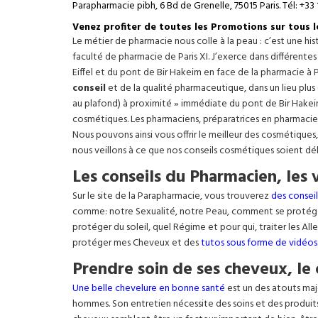
Parapharmacie pibh, 6 Bd de Grenelle, 75015 Paris. Tél: +33 
Venez profiter de toutes les Promotions sur tous 
Le métier de pharmacie nous colle à la peau : c’est une h
faculté de pharmacie de Paris XI. J’exerce dans différente
Eiffel
et du pont de Bir Hakeim en face de la pharmacie à P
conseil
et de la qualité pharmaceutique, dans un lieu plus
au plafond) à proximité » immédiate du pont de Bir Hakeim e
cosmétiques. Les pharmaciens, préparatrices en pharmacie
Nous pouvons ainsi vous offrir le meilleur des cosmétiques
nous veillons à ce que nos conseils cosmétiques soient dé
Les conseils du Pharmacien, les 
Sur le site de la Parapharmacie, vous trouverez
des conseil
comme: notre Sexualité, notre Peau, comment se protég
protéger du soleil, quel Régime et pour qui, traiter les Al
protéger mes Cheveux et des
tutos sous forme de vidéos
Prendre soin de ses cheveux, le 
Une belle chevelure en bonne santé
est un des atouts maj
hommes. Son entretien nécessite des soins et des produit