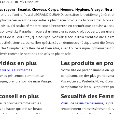
1 45 77 33 30
Prix Discount
les rayons: Beauté, Cheveux, Corps, Homme, Hygiène, Visage, Nutri
istoire de famille. Pascal LEGRAND DURAND, constitue la troisième générati
s pharmacies avant de rejoindre la pharmacie proche de la tour Eiffel. Nous 
aris 15. J’ai souhaité mettre toute l'expertise en cosmétique acquise au c
 convivial . La Parapharmacie est un lieu plus spacieux, plus ouvert, dans un
t de la Tour Eiffel, que nous pouvons ainsi accueillir la clientèle dans les 
, esthéticiennes, conseillers spécialisés en dermocosmétique sont diplômés
, des Compléments Beauté et bien être, avec toute la rigueur pharmaceutique
livrés comme le sont nos conseils en pharmacie.
vidéos en plus
Les produits en pro
s sur plusieurs thèmes
,
Notre site de parapharmacie en lig
er au printemps, comment se
parapharmacie des plus grandes ma
lergies, prendre soin de mon Visage,
Posay, Liérac, Weleda, Nuxe, Klora
.
parapharmacie les plus réputées pr
conseil en plus
Sexualité des Femm
eurs pour les femmes et les
Pour une sexualité heureuse
, le pr
s de haute qualité. De beaux
sexuellement transmissibles et du VIH