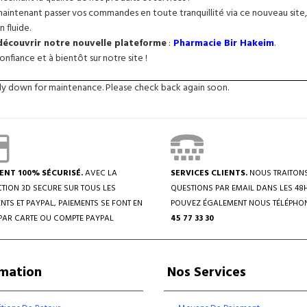
intenant passer vos commandes en toute tranquillité via ce nouveau site, 
n fluide.
 découvrir notre nouvelle plateforme
:
Pharmacie Bir Hakeim
.
nfiance et à bientôt sur notre site !
tly down for maintenance. Please check back again soon.
ENT 100% SÉCURISÉ.
AVEC LA
SERVICES CLIENTS.
NOUS TRAITON
TION 3D SECURE SUR TOUS LES
QUESTIONS PAR EMAIL DANS LES 48
NTS ET PAYPAL, PAIEMENTS SE FONT EN
POUVEZ ÉGALEMENT NOUS TÉLÉPHO
PAR CARTE OU COMPTE PAYPAL
45 77 33 30
rmation
Nos Services