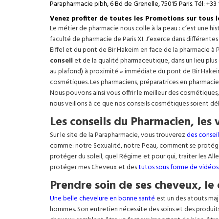
Parapharmacie pibh, 6 Bd de Grenelle, 75015 Paris. Tél: +33 
Venez profiter de toutes les Promotions sur tous 
Le métier de pharmacie nous colle à la peau : c’est une h
faculté de pharmacie de Paris XI. J’exerce dans différente
Eiffel
et du pont de Bir Hakeim en face de la pharmacie à P
conseil
et de la qualité pharmaceutique, dans un lieu plus
au plafond) à proximité » immédiate du pont de Bir Hakeim e
cosmétiques. Les pharmaciens, préparatrices en pharmacie
Nous pouvons ainsi vous offrir le meilleur des cosmétiques
nous veillons à ce que nos conseils cosmétiques soient dé
Les conseils du Pharmacien, les 
Sur le site de la Parapharmacie, vous trouverez
des conseil
comme: notre Sexualité, notre Peau, comment se protég
protéger du soleil, quel Régime et pour qui, traiter les Al
protéger mes Cheveux et des
tutos sous forme de vidéos
Prendre soin de ses cheveux, le 
Une belle chevelure en bonne santé
est un des atouts maj
hommes. Son entretien nécessite des soins et des produit