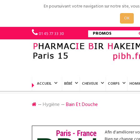
En poursuivant votre navigation sur notre site, vou
OK
PROMOS
01 45 77 33 30
ACCUEIL
BÉBÉ
CHEVEUX
CORPS
HOM
Hygiène
Bain Et Douche
Afin d'améliorer v
Rien ne change conc