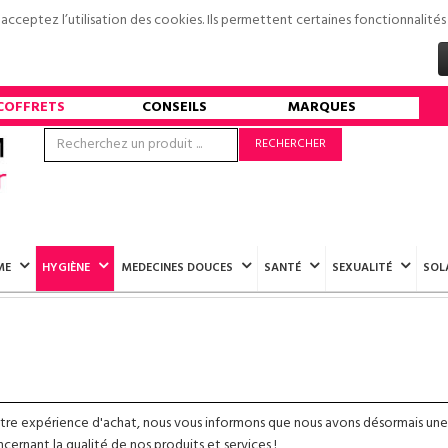
s acceptez l’utilisation des cookies. Ils permettent certaines fonctionnali
COFFRETS
CONSEILS
MARQUES
RECHERCHER
ME
HYGIÈNE
MEDECINES DOUCES
SANTÉ
SEXUALITÉ
SOL
otre expérience d'achat, nous vous informons que nous avons désormais une
ernant la qualité de nos produits et services !