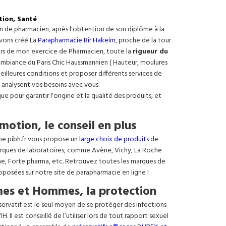
tion, Santé
on de pharmacien, après l'obtention de son diplôme à la
avons créé La
Parapharmacie Bir Hakeim
, proche de la tour
ours de mon exercice de Pharmacien, toute la
rigueur du
e ambiance du Paris Chic Haussmannien ( Hauteur, moulures
meilleures conditions et proposer différents services de
 analysent vos besoins avec vous.
 pour garantir l'origine et la qualité des produits, et
motion, le conseil en plus
ne pibh.fr vous propose un
large choix de produits
de
rques de laboratoires, comme Avène, Vichy, La Roche
ne, Forte pharma, etc. Retrouvez toutes les marques de
oposées sur notre site de parapharmacie en ligne !
es et Hommes, la protection
éservatif est le seul moyen de se protéger des infections
. Il est conseillé de l’utiliser lors de tout rapport sexuel