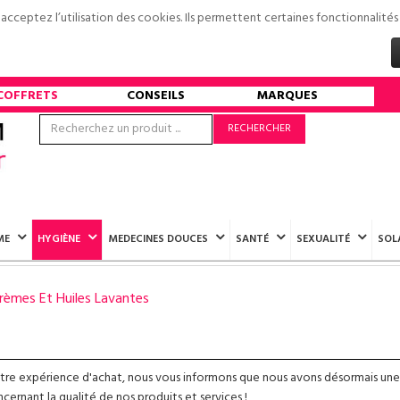
s acceptez l’utilisation des cookies. Ils permettent certaines fonctionnali
COFFRETS
CONSEILS
MARQUES
RECHERCHER
ME
HYGIÈNE
MEDECINES DOUCES
SANTÉ
SEXUALITÉ
SOL
rèmes Et Huiles Lavantes
otre expérience d'achat, nous vous informons que nous avons désormais une
ernant la qualité de nos produits et services !