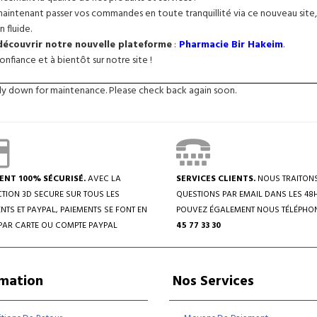
intenant passer vos commandes en toute tranquillité via ce nouveau site, 
n fluide.
 découvrir notre nouvelle plateforme
:
Pharmacie Bir Hakeim
.
nfiance et à bientôt sur notre site !
tly down for maintenance. Please check back again soon.
ENT 100% SÉCURISÉ.
AVEC LA
SERVICES CLIENTS.
NOUS TRAITON
TION 3D SECURE SUR TOUS LES
QUESTIONS PAR EMAIL DANS LES 48
NTS ET PAYPAL, PAIEMENTS SE FONT EN
POUVEZ ÉGALEMENT NOUS TÉLÉPHO
PAR CARTE OU COMPTE PAYPAL
45 77 33 30
rmation
Nos Services