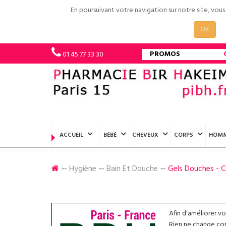
En poursuivant votre navigation sur notre site, vou
OK
PROMOS
01 45 77 33 30
ACCUEIL
BÉBÉ
CHEVEUX
CORPS
HOM
Hygiène
Bain Et Douche
Gels Douches - C
Afin d'améliorer v
Rien ne change conc