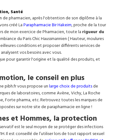
tion, Santé
on de pharmacien, après l'obtention de son diplôme à la
avons créé La
Parapharmacie Bir Hakeim
, proche de la tour
ours de mon exercice de Pharmacien, toute la
rigueur du
e ambiance du Paris Chic Haussmannien ( Hauteur, moulures
meilleures conditions et proposer différents services de
 analysent vos besoins avec vous.
 pour garantir l'origine et la qualité des produits, et
motion, le conseil en plus
ne pibh.fr vous propose un
large choix de produits
de
rques de laboratoires, comme Avène, Vichy, La Roche
ne, Forte pharma, etc. Retrouvez toutes les marques de
oposées sur notre site de parapharmacie en ligne !
es et Hommes, la protection
éservatif est le seul moyen de se protéger des infections
. Il est conseillé de l’utiliser lors de tout rapport sexuel