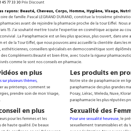
1 45 77 33 30
Prix Discount
les rayons: Beauté, Cheveux, Corps, Homme, Hygiène, Visage, Nutri
istoire de famille. Pascal LEGRAND DURAND, constitue la troisième générati
s pharmacies avant de rejoindre la pharmacie proche de la tour Eiffel. Nous 
aris 15. J’ai souhaité mettre toute l'expertise en cosmétique acquise au c
 convivial . La Parapharmacie est un lieu plus spacieux, plus ouvert, dans un
t de la Tour Eiffel, que nous pouvons ainsi accueillir la clientèle dans les 
, esthéticiennes, conseillers spécialisés en dermocosmétique sont diplômés
, des Compléments Beauté et bien être, avec toute la rigueur pharmaceutique
livrés comme le sont nos conseils en pharmacie.
vidéos en plus
Les produits en pro
s sur plusieurs thèmes
,
Notre site de parapharmacie en lig
er au printemps, comment se
parapharmacie des plus grandes ma
lergies, prendre soin de mon Visage,
Posay, Liérac, Weleda, Nuxe, Klora
.
parapharmacie les plus réputées pr
conseil en plus
Sexualité des Femm
eurs pour les femmes et les
Pour une sexualité heureuse
, le pr
s de haute qualité. De beaux
sexuellement transmissibles et du VIH