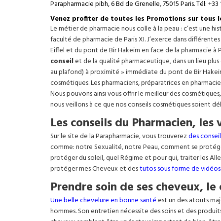
Parapharmacie pibh, 6 Bd de Grenelle, 75015 Paris. Tél: +33 
Venez profiter de toutes les Promotions sur tous 
Le métier de pharmacie nous colle à la peau : c’est une h
faculté de pharmacie de Paris XI. J’exerce dans différente
Eiffel
et du pont de Bir Hakeim en face de la pharmacie à P
conseil
et de la qualité pharmaceutique, dans un lieu plus
au plafond) à proximité » immédiate du pont de Bir Hakeim e
cosmétiques. Les pharmaciens, préparatrices en pharmacie
Nous pouvons ainsi vous offrir le meilleur des cosmétiques
nous veillons à ce que nos conseils cosmétiques soient dé
Les conseils du Pharmacien, les 
Sur le site de la Parapharmacie, vous trouverez
des conseil
comme: notre Sexualité, notre Peau, comment se protég
protéger du soleil, quel Régime et pour qui, traiter les Al
protéger mes Cheveux et des
tutos sous forme de vidéos
Prendre soin de ses cheveux, le 
Une belle chevelure en bonne santé
est un des atouts maj
hommes. Son entretien nécessite des soins et des produit