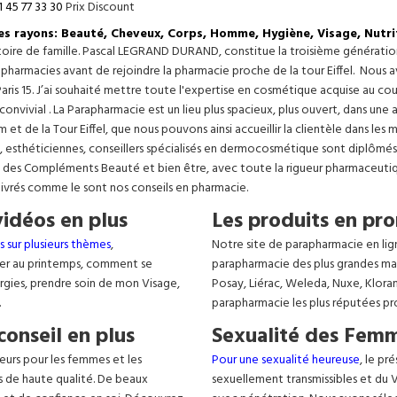
1 45 77 33 30
Prix Discount
les rayons: Beauté, Cheveux, Corps, Homme, Hygiène, Visage, Nutri
istoire de famille. Pascal LEGRAND DURAND, constitue la troisième générati
s pharmacies avant de rejoindre la pharmacie proche de la tour Eiffel. Nous 
aris 15. J’ai souhaité mettre toute l'expertise en cosmétique acquise au c
 convivial . La Parapharmacie est un lieu plus spacieux, plus ouvert, dans un
t de la Tour Eiffel, que nous pouvons ainsi accueillir la clientèle dans les 
, esthéticiennes, conseillers spécialisés en dermocosmétique sont diplômés
, des Compléments Beauté et bien être, avec toute la rigueur pharmaceutique
livrés comme le sont nos conseils en pharmacie.
vidéos en plus
Les produits en pro
s sur plusieurs thèmes
,
Notre site de parapharmacie en lig
er au printemps, comment se
parapharmacie des plus grandes ma
lergies, prendre soin de mon Visage,
Posay, Liérac, Weleda, Nuxe, Klora
.
parapharmacie les plus réputées pr
conseil en plus
Sexualité des Femm
eurs pour les femmes et les
Pour une sexualité heureuse
, le pr
s de haute qualité. De beaux
sexuellement transmissibles et du VIH