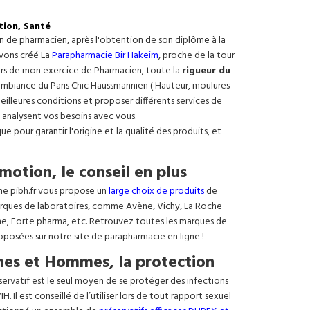
tion, Santé
on de pharmacien, après l'obtention de son diplôme à la
avons créé La
Parapharmacie Bir Hakeim
, proche de la tour
ours de mon exercice de Pharmacien, toute la
rigueur du
e ambiance du Paris Chic Haussmannien ( Hauteur, moulures
meilleures conditions et proposer différents services de
 analysent vos besoins avec vous.
 pour garantir l'origine et la qualité des produits, et
motion, le conseil en plus
ne pibh.fr vous propose un
large choix de produits
de
rques de laboratoires, comme Avène, Vichy, La Roche
ne, Forte pharma, etc. Retrouvez toutes les marques de
oposées sur notre site de parapharmacie en ligne !
es et Hommes, la protection
éservatif est le seul moyen de se protéger des infections
. Il est conseillé de l’utiliser lors de tout rapport sexuel