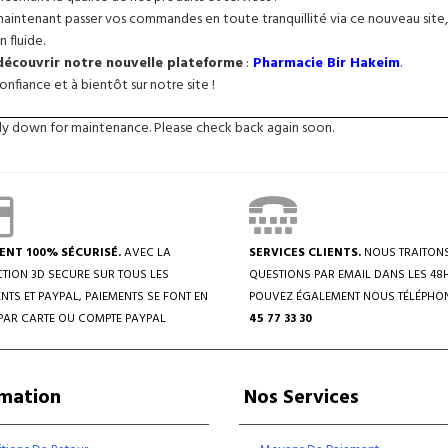
intenant passer vos commandes en toute tranquillité via ce nouveau site, 
n fluide.
 découvrir notre nouvelle plateforme
:
Pharmacie Bir Hakeim
.
nfiance et à bientôt sur notre site !
tly down for maintenance. Please check back again soon.
ENT 100% SÉCURISÉ.
AVEC LA
SERVICES CLIENTS.
NOUS TRAITON
TION 3D SECURE SUR TOUS LES
QUESTIONS PAR EMAIL DANS LES 48
NTS ET PAYPAL, PAIEMENTS SE FONT EN
POUVEZ ÉGALEMENT NOUS TÉLÉPHO
PAR CARTE OU COMPTE PAYPAL
45 77 33 30
rmation
Nos Services