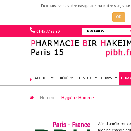
En poursuivant votre navigation sur notre site, vou
OK
PROMOS
01 45 77 33 30
ACCUEIL
BÉBÉ
CHEVEUX
CORPS
HOM
Homme
Hygiène Homme
Afin d'améliorer v
Rien ne change conc