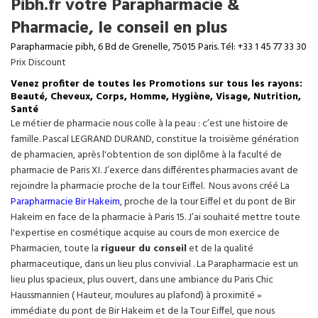
Pibh.fr votre Parapharmacie &
Pharmacie, le conseil en plus
Parapharmacie pibh, 6 Bd de Grenelle, 75015 Paris. Tél: +33 1 45 77 33 30
Prix Discount
Venez profiter de toutes les Promotions sur tous les rayons:
Beauté, Cheveux, Corps, Homme, Hygiène, Visage, Nutrition,
Santé
Le métier de pharmacie nous colle à la peau : c’est une histoire de
famille. Pascal LEGRAND DURAND, constitue la troisième génération
de pharmacien, après l'obtention de son diplôme à la faculté de
pharmacie de Paris XI. J’exerce dans différentes pharmacies avant de
rejoindre la pharmacie proche de la tour Eiffel. Nous avons créé La
Parapharmacie Bir Hakeim
, proche de la tour
Eiffel
et du pont de Bir
Hakeim en face de la pharmacie à Paris 15. J’ai souhaité mettre toute
l'expertise en cosmétique acquise au cours de mon exercice de
Pharmacien, toute la
rigueur du conseil
et de la qualité
pharmaceutique, dans un lieu plus convivial . La Parapharmacie est un
lieu plus spacieux, plus ouvert, dans une ambiance du Paris Chic
Haussmannien ( Hauteur, moulures au plafond) à proximité »
immédiate du pont de Bir Hakeim et de la Tour Eiffel, que nous