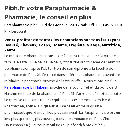
Pibh.fr votre Parapharmacie &
Pharmacie, le conseil en plus
Parapharmacie pibh, 6 Bd de Grenelle, 75015 Paris. Tél: +33 1 45 77 33 30
Prix Discount
Venez profiter de toutes les Promotions sur tous les rayons:
Beauté, Cheveux, Corps, Homme, Hygiène, Visage, Nutrition,
Santé
Le métier de pharmacie nous colle à la peau : c’est une histoire de
famille. Pascal LEGRAND DURAND, constitue la troisième génération
de pharmacien, après l'obtention de son diplôme à la faculté de
pharmacie de Paris XI. J’exerce dans différentes pharmacies avant de
rejoindre la pharmacie proche de la tour Eiffel. Nous avons créé La
Parapharmacie Bir Hakeim
, proche de la tour
Eiffel
et du pont de Bir
Hakeim en face de la pharmacie à Paris 15. J’ai souhaité mettre toute
l'expertise en cosmétique acquise au cours de mon exercice de
Pharmacien, toute la
rigueur du conseil
et de la qualité
pharmaceutique, dans un lieu plus convivial . La Parapharmacie est un
lieu plus spacieux, plus ouvert, dans une ambiance du Paris Chic
Haussmannien ( Hauteur, moulures au plafond) à proximité »