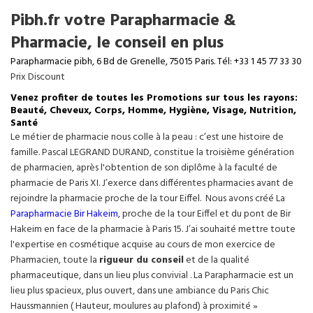
Pibh.fr votre Parapharmacie &
Pharmacie, le conseil en plus
Parapharmacie pibh, 6 Bd de Grenelle, 75015 Paris. Tél: +33 1 45 77 33 30
Prix Discount
Venez profiter de toutes les Promotions sur tous les rayons:
Beauté, Cheveux, Corps, Homme, Hygiène, Visage, Nutrition,
Santé
Le métier de pharmacie nous colle à la peau : c’est une histoire de
famille. Pascal LEGRAND DURAND, constitue la troisième génération
de pharmacien, après l'obtention de son diplôme à la faculté de
pharmacie de Paris XI. J’exerce dans différentes pharmacies avant de
rejoindre la pharmacie proche de la tour Eiffel. Nous avons créé La
Parapharmacie Bir Hakeim
, proche de la tour
Eiffel
et du pont de Bir
Hakeim en face de la pharmacie à Paris 15. J’ai souhaité mettre toute
l'expertise en cosmétique acquise au cours de mon exercice de
Pharmacien, toute la
rigueur du conseil
et de la qualité
pharmaceutique, dans un lieu plus convivial . La Parapharmacie est un
lieu plus spacieux, plus ouvert, dans une ambiance du Paris Chic
Haussmannien ( Hauteur, moulures au plafond) à proximité »