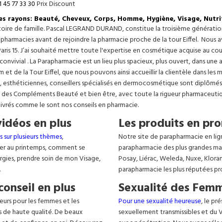
1 45 77 33 30
Prix Discount
les rayons: Beauté, Cheveux, Corps, Homme, Hygiène, Visage, Nutri
istoire de famille. Pascal LEGRAND DURAND, constitue la troisième générati
s pharmacies avant de rejoindre la pharmacie proche de la tour Eiffel. Nous 
aris 15. J’ai souhaité mettre toute l'expertise en cosmétique acquise au c
 convivial . La Parapharmacie est un lieu plus spacieux, plus ouvert, dans un
t de la Tour Eiffel, que nous pouvons ainsi accueillir la clientèle dans les 
, esthéticiennes, conseillers spécialisés en dermocosmétique sont diplômés
, des Compléments Beauté et bien être, avec toute la rigueur pharmaceutique
livrés comme le sont nos conseils en pharmacie.
vidéos en plus
Les produits en pro
s sur plusieurs thèmes
,
Notre site de parapharmacie en lig
er au printemps, comment se
parapharmacie des plus grandes ma
lergies, prendre soin de mon Visage,
Posay, Liérac, Weleda, Nuxe, Klora
.
parapharmacie les plus réputées pr
conseil en plus
Sexualité des Femm
eurs pour les femmes et les
Pour une sexualité heureuse
, le pr
s de haute qualité. De beaux
sexuellement transmissibles et du VIH