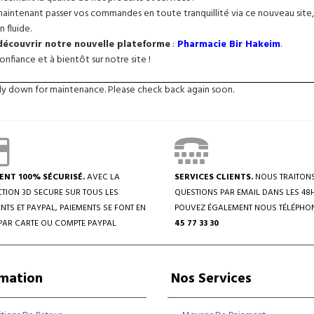
intenant passer vos commandes en toute tranquillité via ce nouveau site, 
n fluide.
 découvrir notre nouvelle plateforme
:
Pharmacie Bir Hakeim
.
nfiance et à bientôt sur notre site !
tly down for maintenance. Please check back again soon.
ENT 100% SÉCURISÉ.
AVEC LA
SERVICES CLIENTS.
NOUS TRAITON
TION 3D SECURE SUR TOUS LES
QUESTIONS PAR EMAIL DANS LES 48
NTS ET PAYPAL, PAIEMENTS SE FONT EN
POUVEZ ÉGALEMENT NOUS TÉLÉPHO
PAR CARTE OU COMPTE PAYPAL
45 77 33 30
rmation
Nos Services