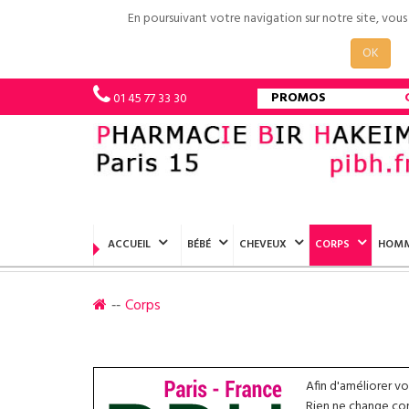
En poursuivant votre navigation sur notre site, vou
OK
PROMOS
01 45 77 33 30
ACCUEIL
BÉBÉ
CHEVEUX
CORPS
HOM
Corps
Afin d'améliorer v
Rien ne change conc