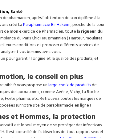
tion, Santé
on de pharmacien, après l'obtention de son diplôme à la
avons créé La
Parapharmacie Bir Hakeim
, proche de la tour
ours de mon exercice de Pharmacien, toute la
rigueur du
e ambiance du Paris Chic Haussmannien ( Hauteur, moulures
meilleures conditions et proposer différents services de
 analysent vos besoins avec vous.
 pour garantir l'origine et la qualité des produits, et
motion, le conseil en plus
ne pibh.fr vous propose un
large choix de produits
de
rques de laboratoires, comme Avène, Vichy, La Roche
ne, Forte pharma, etc. Retrouvez toutes les marques de
oposées sur notre site de parapharmacie en ligne !
es et Hommes, la protection
éservatif est le seul moyen de se protéger des infections
. Il est conseillé de l’utiliser lors de tout rapport sexuel