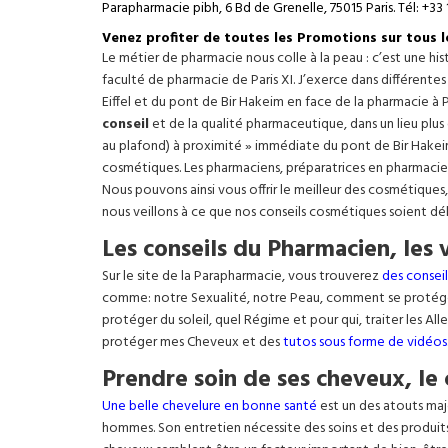
Parapharmacie pibh, 6 Bd de Grenelle, 75015 Paris. Tél: +33 
Venez profiter de toutes les Promotions sur tous 
Le métier de pharmacie nous colle à la peau : c’est une h
faculté de pharmacie de Paris XI. J’exerce dans différente
Eiffel
et du pont de Bir Hakeim en face de la pharmacie à P
conseil
et de la qualité pharmaceutique, dans un lieu plus
au plafond) à proximité » immédiate du pont de Bir Hakeim e
cosmétiques. Les pharmaciens, préparatrices en pharmacie
Nous pouvons ainsi vous offrir le meilleur des cosmétiques
nous veillons à ce que nos conseils cosmétiques soient dé
Les conseils du Pharmacien, les 
Sur le site de la Parapharmacie, vous trouverez
des conseil
comme: notre Sexualité, notre Peau, comment se protég
protéger du soleil, quel Régime et pour qui, traiter les Al
protéger mes Cheveux et des
tutos sous forme de vidéos
Prendre soin de ses cheveux, le 
Une belle chevelure en bonne santé
est un des atouts maj
hommes. Son entretien nécessite des soins et des produit