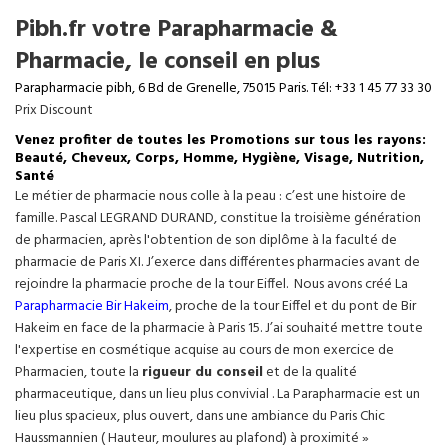
Pibh.fr votre Parapharmacie &
Pharmacie, le conseil en plus
Parapharmacie pibh, 6 Bd de Grenelle, 75015 Paris. Tél: +33 1 45 77 33 30
Prix Discount
Venez profiter de toutes les Promotions sur tous les rayons:
Beauté, Cheveux, Corps, Homme, Hygiène, Visage, Nutrition,
Santé
Le métier de pharmacie nous colle à la peau : c’est une histoire de
famille. Pascal LEGRAND DURAND, constitue la troisième génération
de pharmacien, après l'obtention de son diplôme à la faculté de
pharmacie de Paris XI. J’exerce dans différentes pharmacies avant de
rejoindre la pharmacie proche de la tour Eiffel. Nous avons créé La
Parapharmacie Bir Hakeim
, proche de la tour
Eiffel
et du pont de Bir
Hakeim en face de la pharmacie à Paris 15. J’ai souhaité mettre toute
l'expertise en cosmétique acquise au cours de mon exercice de
Pharmacien, toute la
rigueur du conseil
et de la qualité
pharmaceutique, dans un lieu plus convivial . La Parapharmacie est un
lieu plus spacieux, plus ouvert, dans une ambiance du Paris Chic
Haussmannien ( Hauteur, moulures au plafond) à proximité »