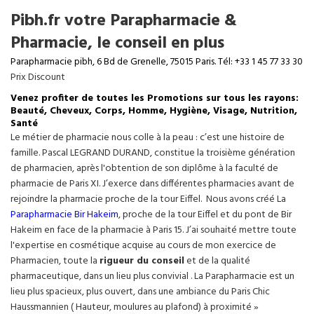
Pibh.fr votre Parapharmacie &
Pharmacie, le conseil en plus
Parapharmacie pibh, 6 Bd de Grenelle, 75015 Paris. Tél: +33 1 45 77 33 30
Prix Discount
Venez profiter de toutes les Promotions sur tous les rayons:
Beauté, Cheveux, Corps, Homme, Hygiène, Visage, Nutrition,
Santé
Le métier de pharmacie nous colle à la peau : c’est une histoire de
famille. Pascal LEGRAND DURAND, constitue la troisième génération
de pharmacien, après l'obtention de son diplôme à la faculté de
pharmacie de Paris XI. J’exerce dans différentes pharmacies avant de
rejoindre la pharmacie proche de la tour Eiffel. Nous avons créé La
Parapharmacie Bir Hakeim
, proche de la tour
Eiffel
et du pont de Bir
Hakeim en face de la pharmacie à Paris 15. J’ai souhaité mettre toute
l'expertise en cosmétique acquise au cours de mon exercice de
Pharmacien, toute la
rigueur du conseil
et de la qualité
pharmaceutique, dans un lieu plus convivial . La Parapharmacie est un
lieu plus spacieux, plus ouvert, dans une ambiance du Paris Chic
Haussmannien ( Hauteur, moulures au plafond) à proximité »