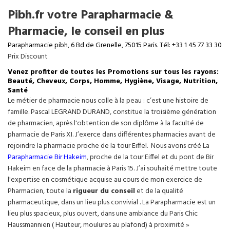
Pibh.fr votre Parapharmacie &
Pharmacie, le conseil en plus
Parapharmacie pibh, 6 Bd de Grenelle, 75015 Paris. Tél: +33 1 45 77 33 30
Prix Discount
Venez profiter de toutes les Promotions sur tous les rayons:
Beauté, Cheveux, Corps, Homme, Hygiène, Visage, Nutrition,
Santé
Le métier de pharmacie nous colle à la peau : c’est une histoire de
famille. Pascal LEGRAND DURAND, constitue la troisième génération
de pharmacien, après l'obtention de son diplôme à la faculté de
pharmacie de Paris XI. J’exerce dans différentes pharmacies avant de
rejoindre la pharmacie proche de la tour Eiffel. Nous avons créé La
Parapharmacie Bir Hakeim
, proche de la tour
Eiffel
et du pont de Bir
Hakeim en face de la pharmacie à Paris 15. J’ai souhaité mettre toute
l'expertise en cosmétique acquise au cours de mon exercice de
Pharmacien, toute la
rigueur du conseil
et de la qualité
pharmaceutique, dans un lieu plus convivial . La Parapharmacie est un
lieu plus spacieux, plus ouvert, dans une ambiance du Paris Chic
Haussmannien ( Hauteur, moulures au plafond) à proximité »