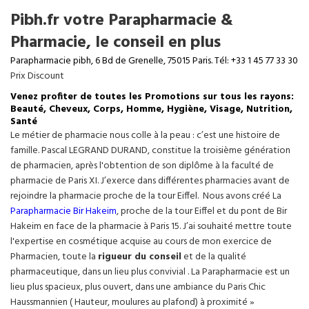
Pibh.fr votre Parapharmacie &
Pharmacie, le conseil en plus
Parapharmacie pibh, 6 Bd de Grenelle, 75015 Paris. Tél: +33 1 45 77 33 30
Prix Discount
Venez profiter de toutes les Promotions sur tous les rayons:
Beauté, Cheveux, Corps, Homme, Hygiène, Visage, Nutrition,
Santé
Le métier de pharmacie nous colle à la peau : c’est une histoire de
famille. Pascal LEGRAND DURAND, constitue la troisième génération
de pharmacien, après l'obtention de son diplôme à la faculté de
pharmacie de Paris XI. J’exerce dans différentes pharmacies avant de
rejoindre la pharmacie proche de la tour Eiffel. Nous avons créé La
Parapharmacie Bir Hakeim
, proche de la tour
Eiffel
et du pont de Bir
Hakeim en face de la pharmacie à Paris 15. J’ai souhaité mettre toute
l'expertise en cosmétique acquise au cours de mon exercice de
Pharmacien, toute la
rigueur du conseil
et de la qualité
pharmaceutique, dans un lieu plus convivial . La Parapharmacie est un
lieu plus spacieux, plus ouvert, dans une ambiance du Paris Chic
Haussmannien ( Hauteur, moulures au plafond) à proximité »