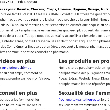
1 45 77 33 30
Prix Discount
les rayons: Beauté, Cheveux, Corps, Homme, Hygiène, Visage, Nutri
istoire de famille. Pascal LEGRAND DURAND, constitue la troisième générati
s pharmacies avant de rejoindre la pharmacie proche de la tour Eiffel. Nous 
aris 15. J’ai souhaité mettre toute l'expertise en cosmétique acquise au c
 convivial . La Parapharmacie est un lieu plus spacieux, plus ouvert, dans un
t de la Tour Eiffel, que nous pouvons ainsi accueillir la clientèle dans les 
, esthéticiennes, conseillers spécialisés en dermocosmétique sont diplômés
, des Compléments Beauté et bien être, avec toute la rigueur pharmaceutique
livrés comme le sont nos conseils en pharmacie.
vidéos en plus
Les produits en pro
s sur plusieurs thèmes
,
Notre site de parapharmacie en lig
er au printemps, comment se
parapharmacie des plus grandes ma
lergies, prendre soin de mon Visage,
Posay, Liérac, Weleda, Nuxe, Klora
.
parapharmacie les plus réputées pr
conseil en plus
Sexualité des Femm
eurs pour les femmes et les
Pour une sexualité heureuse
, le pr
s de haute qualité. De beaux
sexuellement transmissibles et du VIH