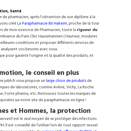
tion, Santé
on de pharmacien, après l'obtention de son diplôme à la
avons créé La
Parapharmacie Bir Hakeim
, proche de la tour
ours de mon exercice de Pharmacien, toute la
rigueur du
e ambiance du Paris Chic Haussmannien ( Hauteur, moulures
meilleures conditions et proposer différents services de
 analysent vos besoins avec vous.
 pour garantir l'origine et la qualité des produits, et
motion, le conseil en plus
ne pibh.fr vous propose un
large choix de produits
de
rques de laboratoires, comme Avène, Vichy, La Roche
ne, Forte pharma, etc. Retrouvez toutes les marques de
oposées sur notre site de parapharmacie en ligne !
es et Hommes, la protection
éservatif est le seul moyen de se protéger des infections
. Il est conseillé de l’utiliser lors de tout rapport sexuel