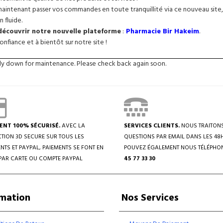
intenant passer vos commandes en toute tranquillité via ce nouveau site, 
n fluide.
 découvrir notre nouvelle plateforme
:
Pharmacie Bir Hakeim
.
nfiance et à bientôt sur notre site !
tly down for maintenance. Please check back again soon.
ENT 100% SÉCURISÉ.
AVEC LA
SERVICES CLIENTS.
NOUS TRAITON
TION 3D SECURE SUR TOUS LES
QUESTIONS PAR EMAIL DANS LES 48
NTS ET PAYPAL, PAIEMENTS SE FONT EN
POUVEZ ÉGALEMENT NOUS TÉLÉPHO
PAR CARTE OU COMPTE PAYPAL
45 77 33 30
rmation
Nos Services