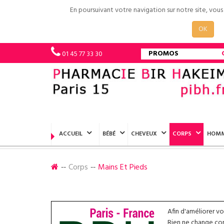
En poursuivant votre navigation sur notre site, vou
OK
PROMOS
01 45 77 33 30
ACCUEIL
BÉBÉ
CHEVEUX
CORPS
HOM
Corps
Mains Et Pieds
Afin d'améliorer v
Rien ne change conc