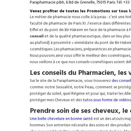
Parapharmacie pibh, 6 Bd de Grenelle, 75015 Paris. Tél: +33 
Venez profiter de toutes les Promotions sur tous 
Le métier de pharmacie nous colle à la peau : c’est une h
faculté de pharmacie de Paris XI. J’exerce dans différente
Eiffel
et du pont de Bir Hakeim en face de la pharmacie à P
conseil
et de la qualité pharmaceutique, dans un lieu plus
au plafond) à proximité » immédiate du pont de Bir Hakeim e
cosmétiques. Les pharmaciens, préparatrices en pharmacie
Nous pouvons ainsi vous offrir le meilleur des cosmétiques
nous veillons à ce que nos conseils cosmétiques soient dé
Les conseils du Pharmacien, les 
Sur le site de la Parapharmacie, vous trouverez
des conseil
comme: notre Sexualité, notre Peau, comment se protég
protéger du soleil, quel Régime et pour qui, traiter les Al
protéger mes Cheveux et des
tutos sous forme de vidéos
Prendre soin de ses cheveux, le 
Une belle chevelure en bonne santé
est un des atouts maj
hommes. Son entretien nécessite des soins et des produit