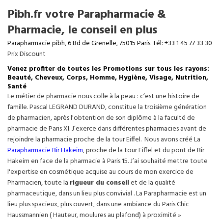
Pibh.fr votre Parapharmacie &
Pharmacie, le conseil en plus
Parapharmacie pibh, 6 Bd de Grenelle, 75015 Paris. Tél: +33 1 45 77 33 30
Prix Discount
Venez profiter de toutes les Promotions sur tous les rayons:
Beauté, Cheveux, Corps, Homme, Hygiène, Visage, Nutrition,
Santé
Le métier de pharmacie nous colle à la peau : c’est une histoire de
famille. Pascal LEGRAND DURAND, constitue la troisième génération
de pharmacien, après l'obtention de son diplôme à la faculté de
pharmacie de Paris XI. J’exerce dans différentes pharmacies avant de
rejoindre la pharmacie proche de la tour Eiffel. Nous avons créé La
Parapharmacie Bir Hakeim
, proche de la tour
Eiffel
et du pont de Bir
Hakeim en face de la pharmacie à Paris 15. J’ai souhaité mettre toute
l'expertise en cosmétique acquise au cours de mon exercice de
Pharmacien, toute la
rigueur du conseil
et de la qualité
pharmaceutique, dans un lieu plus convivial . La Parapharmacie est un
lieu plus spacieux, plus ouvert, dans une ambiance du Paris Chic
Haussmannien ( Hauteur, moulures au plafond) à proximité »