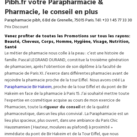
Pibh.fr votre Parapharmacie &
Pharmacie, le conseil en plus
Parapharmacie pibh, 6 Bd de Grenelle, 75015 Paris. Tél: +33 1 45 77 33 30
Prix Discount
Venez profiter de toutes les Promotions sur tous les rayons:
Beauté, Cheveux, Corps, Homme, Hygiène, Visage, Nutrition,
Santé
Le métier de pharmacie nous colle à la peau : c’est une histoire de
famille. Pascal LEGRAND DURAND, constitue la troisième génération
de pharmacien, après l'obtention de son diplôme à la faculté de
pharmacie de Paris XI. J’exerce dans différentes pharmacies avant de
rejoindre la pharmacie proche de la tour Eiffel. Nous avons créé La
Parapharmacie Bir Hakeim
, proche de la tour
Eiffel
et du pont de Bir
Hakeim en face de la pharmacie à Paris 15. J’ai souhaité mettre toute
l'expertise en cosmétique acquise au cours de mon exercice de
Pharmacien, toute la
rigueur du conseil
et de la qualité
pharmaceutique, dans un lieu plus convivial . La Parapharmacie est un
lieu plus spacieux, plus ouvert, dans une ambiance du Paris Chic
Haussmannien ( Hauteur, moulures au plafond) à proximité »
immédiate du pont de Bir Hakeim et de la Tour Eiffel, que nous