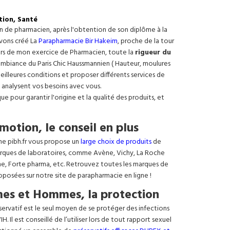
tion, Santé
on de pharmacien, après l'obtention de son diplôme à la
avons créé La
Parapharmacie Bir Hakeim
, proche de la tour
ours de mon exercice de Pharmacien, toute la
rigueur du
e ambiance du Paris Chic Haussmannien ( Hauteur, moulures
meilleures conditions et proposer différents services de
 analysent vos besoins avec vous.
 pour garantir l'origine et la qualité des produits, et
motion, le conseil en plus
ne pibh.fr vous propose un
large choix de produits
de
rques de laboratoires, comme Avène, Vichy, La Roche
ne, Forte pharma, etc. Retrouvez toutes les marques de
oposées sur notre site de parapharmacie en ligne !
es et Hommes, la protection
éservatif est le seul moyen de se protéger des infections
. Il est conseillé de l’utiliser lors de tout rapport sexuel