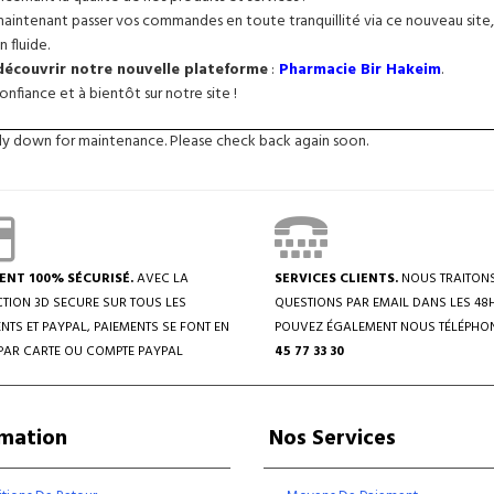
intenant passer vos commandes en toute tranquillité via ce nouveau site, 
n fluide.
 découvrir notre nouvelle plateforme
:
Pharmacie Bir Hakeim
.
nfiance et à bientôt sur notre site !
tly down for maintenance. Please check back again soon.
ENT 100% SÉCURISÉ.
AVEC LA
SERVICES CLIENTS.
NOUS TRAITON
TION 3D SECURE SUR TOUS LES
QUESTIONS PAR EMAIL DANS LES 48
NTS ET PAYPAL, PAIEMENTS SE FONT EN
POUVEZ ÉGALEMENT NOUS TÉLÉPHO
PAR CARTE OU COMPTE PAYPAL
45 77 33 30
rmation
Nos Services