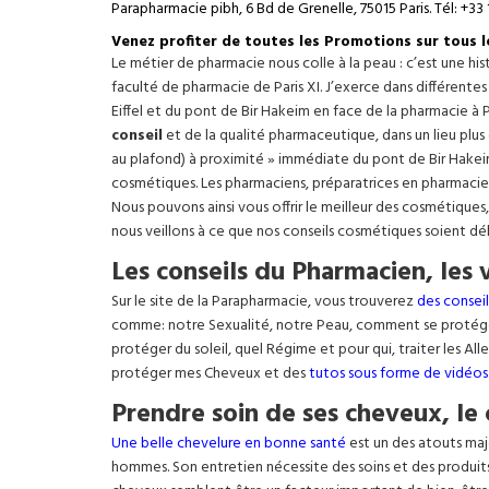
Parapharmacie pibh, 6 Bd de Grenelle, 75015 Paris. Tél: +33 
Venez profiter de toutes les Promotions sur tous 
Le métier de pharmacie nous colle à la peau : c’est une h
faculté de pharmacie de Paris XI. J’exerce dans différente
Eiffel
et du pont de Bir Hakeim en face de la pharmacie à P
conseil
et de la qualité pharmaceutique, dans un lieu plus
au plafond) à proximité » immédiate du pont de Bir Hakeim e
cosmétiques. Les pharmaciens, préparatrices en pharmacie
Nous pouvons ainsi vous offrir le meilleur des cosmétiques
nous veillons à ce que nos conseils cosmétiques soient dé
Les conseils du Pharmacien, les 
Sur le site de la Parapharmacie, vous trouverez
des conseil
comme: notre Sexualité, notre Peau, comment se protég
protéger du soleil, quel Régime et pour qui, traiter les Al
protéger mes Cheveux et des
tutos sous forme de vidéos
Prendre soin de ses cheveux, le 
Une belle chevelure en bonne santé
est un des atouts maj
hommes. Son entretien nécessite des soins et des produit