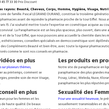
1 45 77 33 30
Prix Discount
les rayons: Beauté, Cheveux, Corps, Homme, Hygiène, Visage, Nutri
istoire de famille. Pascal LEGRAND DURAND, constitue la troisième générati
s pharmacies avant de rejoindre la pharmacie proche de la tour Eiffel. Nous 
aris 15. J’ai souhaité mettre toute l'expertise en cosmétique acquise au c
 convivial . La Parapharmacie est un lieu plus spacieux, plus ouvert, dans un
t de la Tour Eiffel, que nous pouvons ainsi accueillir la clientèle dans les 
, esthéticiennes, conseillers spécialisés en dermocosmétique sont diplômés
, des Compléments Beauté et bien être, avec toute la rigueur pharmaceutique
livrés comme le sont nos conseils en pharmacie.
vidéos en plus
Les produits en pro
s sur plusieurs thèmes
,
Notre site de parapharmacie en lig
er au printemps, comment se
parapharmacie des plus grandes ma
lergies, prendre soin de mon Visage,
Posay, Liérac, Weleda, Nuxe, Klora
.
parapharmacie les plus réputées pr
conseil en plus
Sexualité des Femm
eurs pour les femmes et les
Pour une sexualité heureuse
, le pr
s de haute qualité. De beaux
sexuellement transmissibles et du VIH