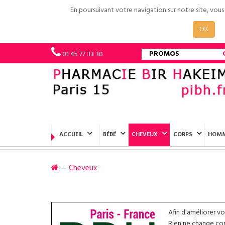
En poursuivant votre navigation sur notre site, vou
OK
PROMOS
01 45 77 33 30
ACCUEIL
BÉBÉ
CHEVEUX
CORPS
HOM
Cheveux
Afin d'améliorer v
Rien ne change conc