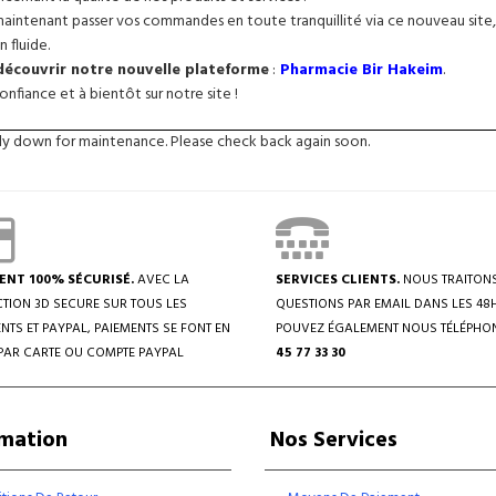
intenant passer vos commandes en toute tranquillité via ce nouveau site, 
n fluide.
 découvrir notre nouvelle plateforme
:
Pharmacie Bir Hakeim
.
nfiance et à bientôt sur notre site !
tly down for maintenance. Please check back again soon.
ENT 100% SÉCURISÉ.
AVEC LA
SERVICES CLIENTS.
NOUS TRAITON
TION 3D SECURE SUR TOUS LES
QUESTIONS PAR EMAIL DANS LES 48
NTS ET PAYPAL, PAIEMENTS SE FONT EN
POUVEZ ÉGALEMENT NOUS TÉLÉPHO
PAR CARTE OU COMPTE PAYPAL
45 77 33 30
rmation
Nos Services