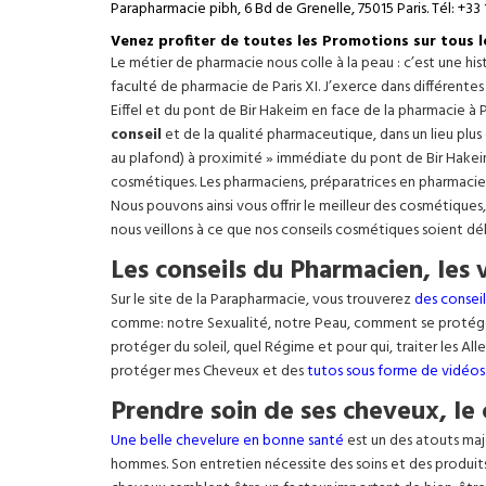
Parapharmacie pibh, 6 Bd de Grenelle, 75015 Paris. Tél: +33 
Venez profiter de toutes les Promotions sur tous 
Le métier de pharmacie nous colle à la peau : c’est une h
faculté de pharmacie de Paris XI. J’exerce dans différente
Eiffel
et du pont de Bir Hakeim en face de la pharmacie à P
conseil
et de la qualité pharmaceutique, dans un lieu plus
au plafond) à proximité » immédiate du pont de Bir Hakeim e
cosmétiques. Les pharmaciens, préparatrices en pharmacie
Nous pouvons ainsi vous offrir le meilleur des cosmétiques
nous veillons à ce que nos conseils cosmétiques soient dé
Les conseils du Pharmacien, les 
Sur le site de la Parapharmacie, vous trouverez
des conseil
comme: notre Sexualité, notre Peau, comment se protég
protéger du soleil, quel Régime et pour qui, traiter les Al
protéger mes Cheveux et des
tutos sous forme de vidéos
Prendre soin de ses cheveux, le 
Une belle chevelure en bonne santé
est un des atouts maj
hommes. Son entretien nécessite des soins et des produit