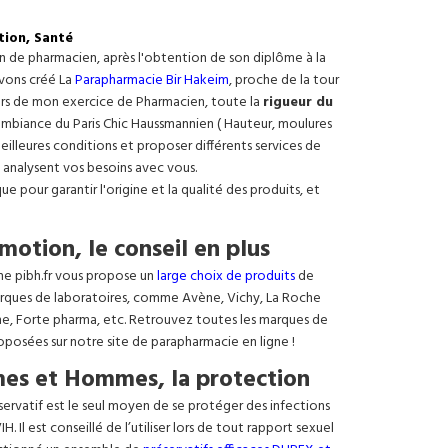
tion, Santé
on de pharmacien, après l'obtention de son diplôme à la
avons créé La
Parapharmacie Bir Hakeim
, proche de la tour
ours de mon exercice de Pharmacien, toute la
rigueur du
e ambiance du Paris Chic Haussmannien ( Hauteur, moulures
meilleures conditions et proposer différents services de
 analysent vos besoins avec vous.
 pour garantir l'origine et la qualité des produits, et
motion, le conseil en plus
ne pibh.fr vous propose un
large choix de produits
de
rques de laboratoires, comme Avène, Vichy, La Roche
ne, Forte pharma, etc. Retrouvez toutes les marques de
oposées sur notre site de parapharmacie en ligne !
es et Hommes, la protection
éservatif est le seul moyen de se protéger des infections
. Il est conseillé de l’utiliser lors de tout rapport sexuel