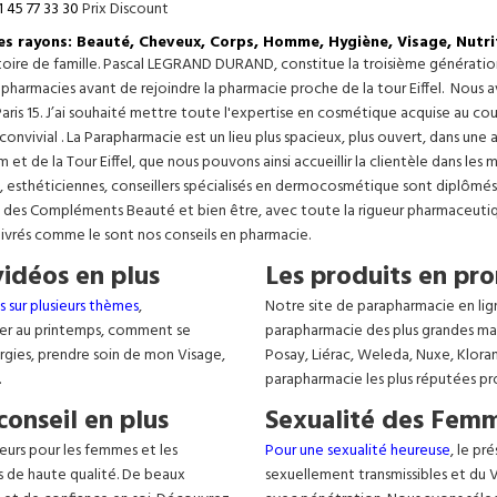
1 45 77 33 30
Prix Discount
les rayons: Beauté, Cheveux, Corps, Homme, Hygiène, Visage, Nutri
istoire de famille. Pascal LEGRAND DURAND, constitue la troisième générati
s pharmacies avant de rejoindre la pharmacie proche de la tour Eiffel. Nous 
aris 15. J’ai souhaité mettre toute l'expertise en cosmétique acquise au c
 convivial . La Parapharmacie est un lieu plus spacieux, plus ouvert, dans un
t de la Tour Eiffel, que nous pouvons ainsi accueillir la clientèle dans les 
, esthéticiennes, conseillers spécialisés en dermocosmétique sont diplômés
, des Compléments Beauté et bien être, avec toute la rigueur pharmaceutique
livrés comme le sont nos conseils en pharmacie.
vidéos en plus
Les produits en pro
s sur plusieurs thèmes
,
Notre site de parapharmacie en lig
er au printemps, comment se
parapharmacie des plus grandes ma
lergies, prendre soin de mon Visage,
Posay, Liérac, Weleda, Nuxe, Klora
.
parapharmacie les plus réputées pr
conseil en plus
Sexualité des Femm
eurs pour les femmes et les
Pour une sexualité heureuse
, le pr
s de haute qualité. De beaux
sexuellement transmissibles et du VIH