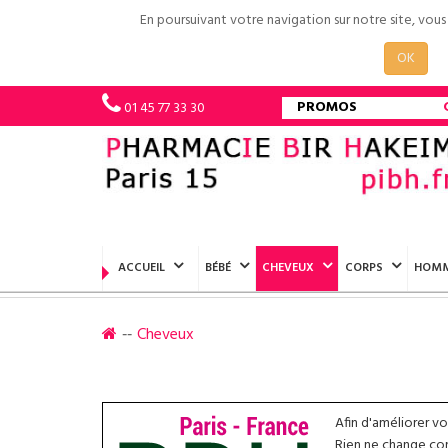
En poursuivant votre navigation sur notre site, vou
OK
PROMOS
01 45 77 33 30
ACCUEIL
BÉBÉ
CHEVEUX
CORPS
HOM
Cheveux
Afin d'améliorer v
Rien ne change conc