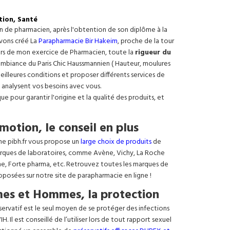
tion, Santé
on de pharmacien, après l'obtention de son diplôme à la
avons créé La
Parapharmacie Bir Hakeim
, proche de la tour
ours de mon exercice de Pharmacien, toute la
rigueur du
e ambiance du Paris Chic Haussmannien ( Hauteur, moulures
meilleures conditions et proposer différents services de
 analysent vos besoins avec vous.
 pour garantir l'origine et la qualité des produits, et
motion, le conseil en plus
ne pibh.fr vous propose un
large choix de produits
de
rques de laboratoires, comme Avène, Vichy, La Roche
ne, Forte pharma, etc. Retrouvez toutes les marques de
oposées sur notre site de parapharmacie en ligne !
es et Hommes, la protection
éservatif est le seul moyen de se protéger des infections
. Il est conseillé de l’utiliser lors de tout rapport sexuel