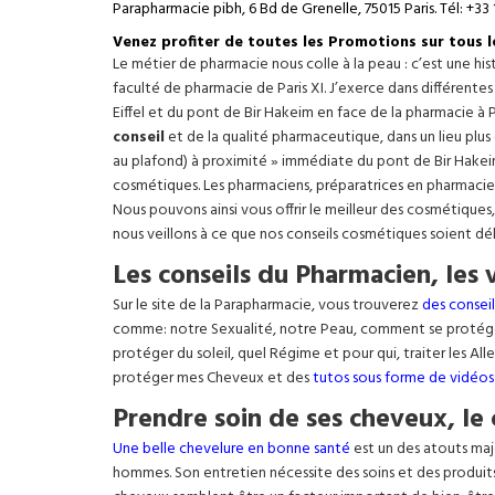
Parapharmacie pibh, 6 Bd de Grenelle, 75015 Paris. Tél: +33 
Venez profiter de toutes les Promotions sur tous 
Le métier de pharmacie nous colle à la peau : c’est une h
faculté de pharmacie de Paris XI. J’exerce dans différente
Eiffel
et du pont de Bir Hakeim en face de la pharmacie à P
conseil
et de la qualité pharmaceutique, dans un lieu plus
au plafond) à proximité » immédiate du pont de Bir Hakeim e
cosmétiques. Les pharmaciens, préparatrices en pharmacie
Nous pouvons ainsi vous offrir le meilleur des cosmétiques
nous veillons à ce que nos conseils cosmétiques soient dé
Les conseils du Pharmacien, les 
Sur le site de la Parapharmacie, vous trouverez
des conseil
comme: notre Sexualité, notre Peau, comment se protég
protéger du soleil, quel Régime et pour qui, traiter les Al
protéger mes Cheveux et des
tutos sous forme de vidéos
Prendre soin de ses cheveux, le 
Une belle chevelure en bonne santé
est un des atouts maj
hommes. Son entretien nécessite des soins et des produit