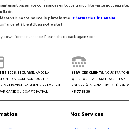
intenant passer vos commandes en toute tranquillité via ce nouveau site, 
n fluide.
 découvrir notre nouvelle plateforme
:
Pharmacie Bir Hakeim
.
nfiance et à bientôt sur notre site !
tly down for maintenance. Please check back again soon.
ENT 100% SÉCURISÉ.
AVEC LA
SERVICES CLIENTS.
NOUS TRAITON
TION 3D SECURE SUR TOUS LES
QUESTIONS PAR EMAIL DANS LES 48
NTS ET PAYPAL, PAIEMENTS SE FONT EN
POUVEZ ÉGALEMENT NOUS TÉLÉPHO
PAR CARTE OU COMPTE PAYPAL
45 77 33 30
rmation
Nos Services