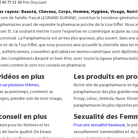
1 45 77 33 30
Prix Discount
les rayons: Beauté, Cheveux, Corps, Homme, Hygiène, Visage, Nutri
istoire de famille. Pascal LEGRAND DURAND, constitue la troisième générati
s pharmacies avant de rejoindre la pharmacie proche de la tour Eiffel. Nous 
aris 15. J’ai souhaité mettre toute l'expertise en cosmétique acquise au c
 convivial . La Parapharmacie est un lieu plus spacieux, plus ouvert, dans un
t de la Tour Eiffel, que nous pouvons ainsi accueillir la clientèle dans les 
, esthéticiennes, conseillers spécialisés en dermocosmétique sont diplômés
, des Compléments Beauté et bien être, avec toute la rigueur pharmaceutique
livrés comme le sont nos conseils en pharmacie.
vidéos en plus
Les produits en pro
s sur plusieurs thèmes
,
Notre site de parapharmacie en lig
er au printemps, comment se
parapharmacie des plus grandes ma
lergies, prendre soin de mon Visage,
Posay, Liérac, Weleda, Nuxe, Klora
.
parapharmacie les plus réputées pr
conseil en plus
Sexualité des Femm
eurs pour les femmes et les
Pour une sexualité heureuse
, le pr
s de haute qualité. De beaux
sexuellement transmissibles et du VIH