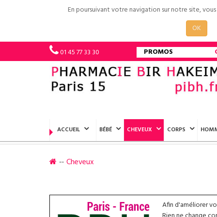
En poursuivant votre navigation sur notre site, vou
OK
PROMOS
01 45 77 33 30
ACCUEIL
BÉBÉ
CHEVEUX
CORPS
HOM
Cheveux
Afin d'améliorer v
Rien ne change conc