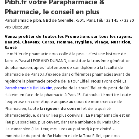
Pibh.fr votre Parapharmacie &
Pharmacie, le conseil en plus
Parapharmacie pibh, 6 Bd de Grenelle, 75015 Paris. Tél: +33 1 45 77 33 30
Prix Discount
Venez profiter de toutes les Promotions sur tous les rayons:
Beauté, Cheveux, Corps, Homme, Hygiène, Visage, Nutrition,
Santé
Le métier de pharmacie nous colle à la peau : c’est une histoire de
famille. Pascal LEGRAND DURAND, constitue la troisième génération
de pharmacien, après l'obtention de son diplôme à la faculté de
pharmacie de Paris XI. J’exerce dans différentes pharmacies avant de
rejoindre la pharmacie proche de la tour Eiffel. Nous avons créé La
Parapharmacie Bir Hakeim
, proche de la tour
Eiffel
et du pont de Bir
Hakeim en face de la pharmacie à Paris 15. J’ai souhaité mettre toute
l'expertise en cosmétique acquise au cours de mon exercice de
Pharmacien, toute la
rigueur du conseil
et de la qualité
pharmaceutique, dans un lieu plus convivial . La Parapharmacie est un
lieu plus spacieux, plus ouvert, dans une ambiance du Paris Chic
Haussmannien ( Hauteur, moulures au plafond) à proximité »
immédiate du pont de Bir Hakeim et de la Tour Eiffel, que nous