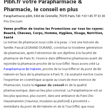
Pibh.fr votre Parapharmacie &
Pharmacie, le conseil en plus
Parapharmacie pibh, 6 Bd de Grenelle, 75015 Paris. Tél: +33 1 45 77 33 30
Prix Discount
Venez profiter de toutes les Promotions sur tous les rayons:
Beauté, Cheveux, Corps, Homme, Hygiène, Visage, Nutrition,
Santé
Le métier de pharmacie nous colle à la peau : c’est une histoire de
famille. Pascal LEGRAND DURAND, constitue la troisième génération
de pharmacien, après l'obtention de son diplôme à la faculté de
pharmacie de Paris XI. J’exerce dans différentes pharmacies avant de
rejoindre la pharmacie proche de la tour Eiffel. Nous avons créé La
Parapharmacie Bir Hakeim
, proche de la tour
Eiffel
et du pont de Bir
Hakeim en face de la pharmacie à Paris 15. J’ai souhaité mettre toute
l'expertise en cosmétique acquise au cours de mon exercice de
Pharmacien, toute la
rigueur du conseil
et de la qualité
pharmaceutique, dans un lieu plus convivial . La Parapharmacie est un
lieu plus spacieux, plus ouvert, dans une ambiance du Paris Chic
Haussmannien ( Hauteur, moulures au plafond) à proximité »
immédiate du pont de Bir Hakeim et de la Tour Eiffel, que nous