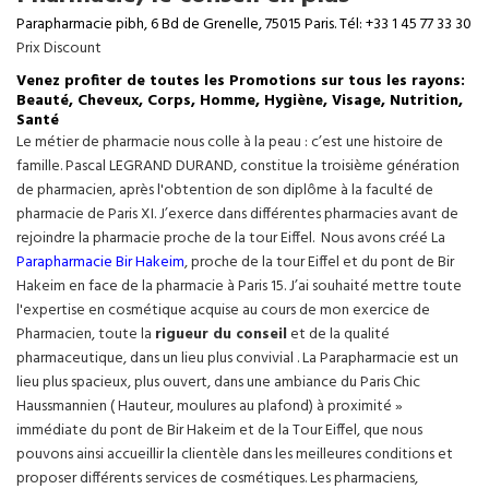
Parapharmacie pibh, 6 Bd de Grenelle, 75015 Paris. Tél: +33 1 45 77 33 30
Prix Discount
Venez profiter de toutes les Promotions sur tous les rayons:
Beauté, Cheveux, Corps, Homme, Hygiène, Visage, Nutrition,
Santé
Le métier de pharmacie nous colle à la peau : c’est une histoire de
famille. Pascal LEGRAND DURAND, constitue la troisième génération
de pharmacien, après l'obtention de son diplôme à la faculté de
pharmacie de Paris XI. J’exerce dans différentes pharmacies avant de
rejoindre la pharmacie proche de la tour Eiffel. Nous avons créé La
Parapharmacie Bir Hakeim
, proche de la tour
Eiffel
et du pont de Bir
Hakeim en face de la pharmacie à Paris 15. J’ai souhaité mettre toute
l'expertise en cosmétique acquise au cours de mon exercice de
Pharmacien, toute la
rigueur du conseil
et de la qualité
pharmaceutique, dans un lieu plus convivial . La Parapharmacie est un
lieu plus spacieux, plus ouvert, dans une ambiance du Paris Chic
Haussmannien ( Hauteur, moulures au plafond) à proximité »
immédiate du pont de Bir Hakeim et de la Tour Eiffel, que nous
pouvons ainsi accueillir la clientèle dans les meilleures conditions et
proposer différents services de cosmétiques. Les pharmaciens,